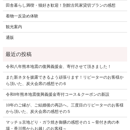
田舎暮らし満喫・猫好き歓迎！別館古民家貸切プランの感想
着物一反染め体験
観光案内
通販
令和八年熊本地震の復興義援金、寄付させて頂きました！
また新ネタを披露できるよう頑張ります！リピーターのお客様か
ら頂いた、炭火会席の感想その６
令和8年熊本地震復興義援金寄付コース＆クーポンの新設
10年のご縁が、ご結婚後の再訪へ。三度目のリピーターのお客様
から頂いた、炭火会席の感想その５
マッチョ京地どり・ガラ焼き御膳の感想その１～骨付き肉の本
場・香川県からお越しのお客様～