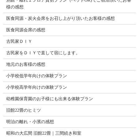
別館・離れ１フロア貸切プラン（ペットOK)でご宿泊頂いたお客
様の感想
医食同源・炭火会席をお召し上がり頂いたお客様の感想
医食同源会席の感想
古民家ＤＩＹ
古民家をＤＩＹで直して宿にします。
地元のお客様の感想
小学校低学年向けの体験プラン
小学校高学年向けの体験プラン
幼稚園保育園のお子様にも出来る体験プラン
旧館22畳のヒミツ
明治の離れ・小濱の感想
昭和の大広間 旧館22畳｜三間続き和室