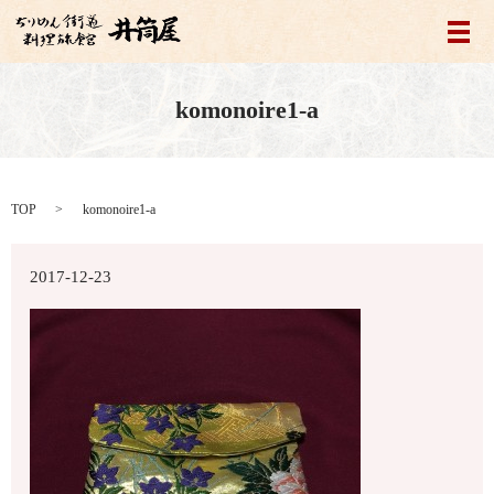
メ
komonoire1-a
TOP
komonoire1-a
2017-12-23