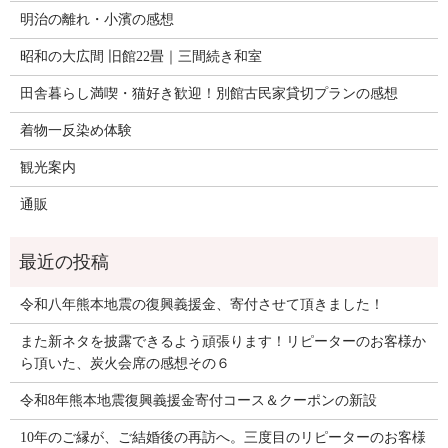
明治の離れ・小濱の感想
昭和の大広間 旧館22畳｜三間続き和室
田舎暮らし満喫・猫好き歓迎！別館古民家貸切プランの感想
着物一反染め体験
観光案内
通販
令和八年熊本地震の復興義援金、寄付させて頂きました！
また新ネタを披露できるよう頑張ります！リピーターのお客様か
ら頂いた、炭火会席の感想その６
令和8年熊本地震復興義援金寄付コース＆クーポンの新設
10年のご縁が、ご結婚後の再訪へ。三度目のリピーターのお客様