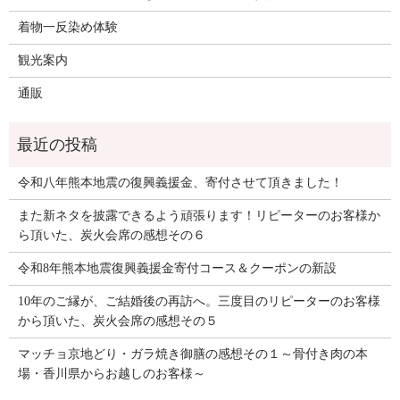
着物一反染め体験
観光案内
通販
令和八年熊本地震の復興義援金、寄付させて頂きました！
また新ネタを披露できるよう頑張ります！リピーターのお客様か
ら頂いた、炭火会席の感想その６
令和8年熊本地震復興義援金寄付コース＆クーポンの新設
10年のご縁が、ご結婚後の再訪へ。三度目のリピーターのお客様
から頂いた、炭火会席の感想その５
マッチョ京地どり・ガラ焼き御膳の感想その１～骨付き肉の本
場・香川県からお越しのお客様～