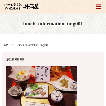
メ
lunch_information_img001
TOP
lunch_information_img001
2018-08-06