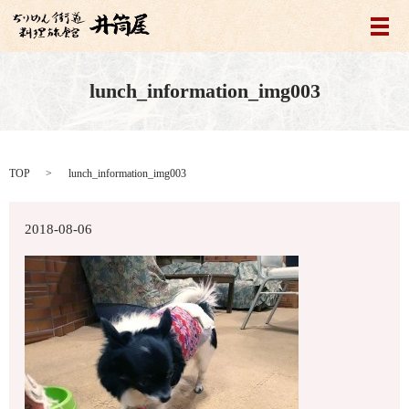
メ
lunch_information_img003
TOP
lunch_information_img003
2018-08-06