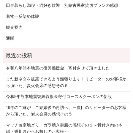
田舎暮らし満喫・猫好き歓迎！別館古民家貸切プランの感想
着物一反染め体験
観光案内
通販
令和八年熊本地震の復興義援金、寄付させて頂きました！
また新ネタを披露できるよう頑張ります！リピーターのお客様か
ら頂いた、炭火会席の感想その６
令和8年熊本地震復興義援金寄付コース＆クーポンの新設
10年のご縁が、ご結婚後の再訪へ。三度目のリピーターのお客様
から頂いた、炭火会席の感想その５
マッチョ京地どり・ガラ焼き御膳の感想その１～骨付き肉の本
場・香川県からお越しのお客様～