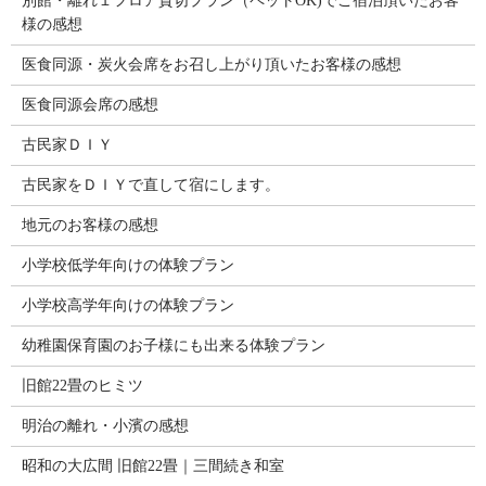
別館・離れ１フロア貸切プラン（ペットOK)でご宿泊頂いたお客
様の感想
医食同源・炭火会席をお召し上がり頂いたお客様の感想
医食同源会席の感想
古民家ＤＩＹ
古民家をＤＩＹで直して宿にします。
地元のお客様の感想
小学校低学年向けの体験プラン
小学校高学年向けの体験プラン
幼稚園保育園のお子様にも出来る体験プラン
旧館22畳のヒミツ
明治の離れ・小濱の感想
昭和の大広間 旧館22畳｜三間続き和室