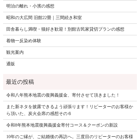
明治の離れ・小濱の感想
昭和の大広間 旧館22畳｜三間続き和室
田舎暮らし満喫・猫好き歓迎！別館古民家貸切プランの感想
着物一反染め体験
観光案内
通販
令和八年熊本地震の復興義援金、寄付させて頂きました！
また新ネタを披露できるよう頑張ります！リピーターのお客様か
ら頂いた、炭火会席の感想その６
令和8年熊本地震復興義援金寄付コース＆クーポンの新設
10年のご縁が、ご結婚後の再訪へ。三度目のリピーターのお客様