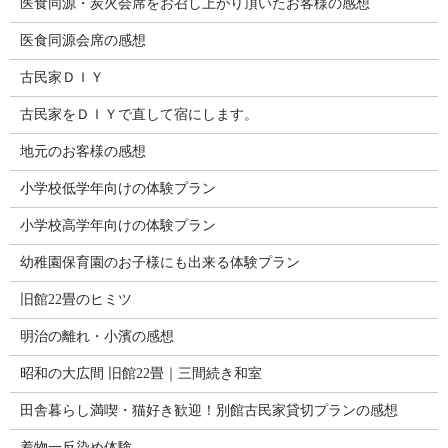
医食同源・炭火会席をお召し上がり頂いたお客様の感想
医食同源会席の感想
古民家ＤＩＹ
古民家をＤＩＹで直して宿にします。
地元のお客様の感想
小学校低学年向けの体験プラン
小学校高学年向けの体験プラン
幼稚園保育園のお子様にも出来る体験プラン
旧館22畳のヒミツ
明治の離れ・小濱の感想
昭和の大広間 旧館22畳｜三間続き和室
田舎暮らし満喫・猫好き歓迎！別館古民家貸切プランの感想
着物一反染め体験