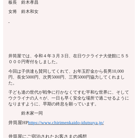
板長 鈴木孝昌
女将 鈴木和女
井筒屋では、令和４年３月３日、在日ウクライナ大使館に５５
０００円寄付をしました。
今回は子供達も賛同してくれて、お年玉貯金から長男10,000
円、長女5000円、次男5000円、三男5000円協力してくれまし
た。
子ども達の世代が戦争に行かなくてすむ平和な世界に、そして
ウクライナの人々が、一日も早く安全な場所で過ごせるように
なりますように、早期の終息を願っています。
鈴木家一同
井筒屋HP
https://www.chirimenkaido-idutsuya.jp/
井筒屋にご宿泊されたお客さまの感想