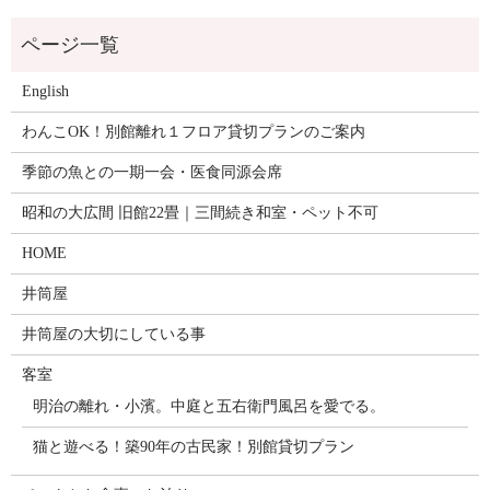
English
わんこOK！別館離れ１フロア貸切プランのご案内
季節の魚との一期一会・医食同源会席
昭和の大広間 旧館22畳｜三間続き和室・ペット不可
HOME
井筒屋
井筒屋の大切にしている事
客室
明治の離れ・小濱。中庭と五右衛門風呂を愛でる。
猫と遊べる！築90年の古民家！別館貸切プラン