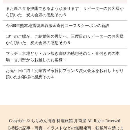
また新ネタを披露できるよう頑張ります！リピーターのお客様か
ら頂いた、炭火会席の感想その６
令和8年熊本地震復興義援金寄付コース＆クーポンの新設
10年のご縁が、ご結婚後の再訪へ。三度目のリピーターのお客様
から頂いた、炭火会席の感想その５
マッチョ京地どり・ガラ焼き御膳の感想その１～骨付き肉の本
場・香川県からお越しのお客様～
お誕生日に猫！別館古民家貸切プラン＆炭火会席をお召し上がり
頂いたお客様の感想その４
Copyright © ちりめん街道 料理旅館 井筒屋 All Rights Reserved.
【掲載の記事・写真・イラストなどの無断複写・転載等を禁じま