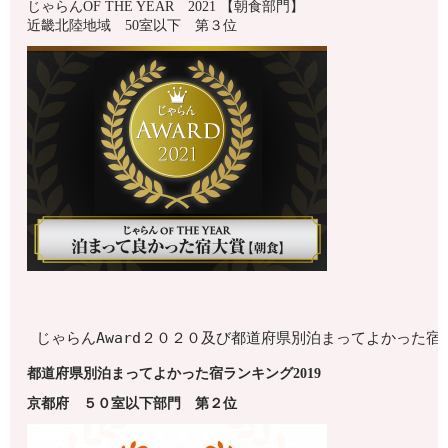
じゃらんOF THE YEAR 2021 【朝食部門】
近畿北陸地域 50室以下 第３位
じゃらんAward２０２０及び都道府県別泊まってよかった
都道府県別泊まってよかった宿ランキング2019
京都府
５０室以下
部門 第
２
位