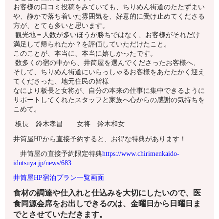
お客様の口コミ投稿をみていても、ちりめん街道のたたずまい
や、静かで落ち着いた雰囲気を、好意的に受け止めてくださる
方が、とても多いと思います。
観光地＝人数が多いほうが勝ちではなく、お客様がそれだけ
満足して帰られたか？を評価していただけたこと。
このことが、本当に、本当に嬉しかったです。
数多くの宿の中から、井筒屋を選んでくださったお客様へ、
そして、ちりめん街道にいらっしゃるお客様をあたたかく迎え
てくださった、地元住民の皆様
なにより板長と女将が、自分の本来の仕事に集中できるように
サポートしてくれたスタッフと家族へ心からの感謝の気持ちを
こめて。
板長 鈴木孝昌 女将 鈴木和女
井筒屋HPから直接予約すると、お得な特典があります！
井筒屋の直接予約限定特典
https://www.chirimenkaido-
idutsuya.jp/news/683
井筒屋HP宿泊プラン一覧画面
食材の調達や仕入れと仕込みを大切にしたいので、医
食同源会席をお出しできるのは、金曜日から日曜日ま
でとさせていただきます。