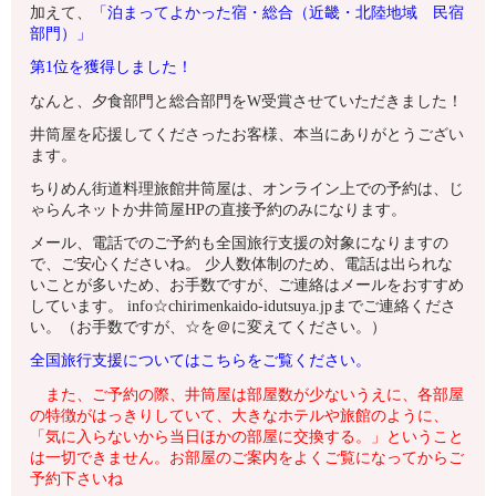
加えて、
「泊まってよかった宿・総合（近畿・北陸地域 民宿
部門）」
第1
位を獲得しました！
なんと、夕食部門と総合部門をW受賞させていただきました！
井筒屋を応援してくださったお客様、本当にありがとうござい
ます。
ちりめん街道料理旅館井筒屋は、オンライン上での予約は、じ
ゃらんネットか井筒屋HPの直接予約のみになります。
メール、電話でのご予約も全国旅行支援の対象になりますの
で、ご安心くださいね。 少人数体制のため、電話は出られな
いことが多いため、お手数ですが、ご連絡はメールをおすすめ
しています。 info☆chirimenkaido-idutsuya.jpまでご連絡くださ
い。（お手数ですが、☆を＠に変えてください。）
全国旅行支援についてはこちらをご覧ください。
また、ご予約の際、井筒屋は部屋数が少ないうえに、各部屋
の特徴がはっきりしていて、大きなホテルや旅館のように、
「気に入らないから当日ほかの部屋に交換する。」ということ
は一切できません。お部屋のご案内をよくご覧になってからご
予約下さいね