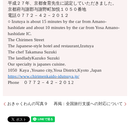
平成２７年、京都食育先生に認定していただきました。
京都府与謝郡与謝野町加悦１０５０番地
電話０７７２－４２－２０１２
○ Izutuya is about 15 minutes by the car from Amano-
hashidate and about 10 minutes by the car from Yosa Amano-
hashidate IC.
The Chirimen Street
The Japanese-style hotel and restaurant,Izutuya
The chef Takamasa Suzuki
The landladyKazuko Suzuki
Our specialty is japanes cuisine.
1050 Kaya ,Yosano city,Yosa District,Kyoto ,Japan
https://www.chirimenkaido-idutsuya.jp/
Phone ０７７２－４２－２０１2
おきゃくわんの写真９
再掲：全国旅行支援への対応について