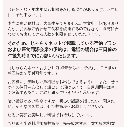
（連休・盆・年末年始も制限をかける場合があります。お早め
にご予約下さい。）
本当に良い食材は、大量生産できません。大変申し訳ありませ
んが、お客様に合わせて食材を調達するのではなく、食材に合
わせてお出しできる人数を制限させていただきます。
そのため、じゃらんネットで掲載している宿泊プラン
および医食同源会席の予約は、電話の場合は三日前の
午後九時までにお願いいたします。
（じゃらんネットおよび井筒屋HPからのご予約は、二日前の
朝五時まで受付可能です。）
お客様に、美味しい魚料理をお出しできるように、また、せっ
かくの休日を安心して過ごして頂けるよう、自粛期間中は今す
ぐ改善できることに取り組んでいきたいと思います。
暗い話題が多い昨今ですが、明るい話題を話したい、聞きた
い。そんなお客様は、ぜひ井筒屋へお越しくださいね。
明るい笑顔と美味しい料理でお待ちしています。
ちりめん街道料理旅館井筒屋 板長鈴木孝昌 女将鈴木和女