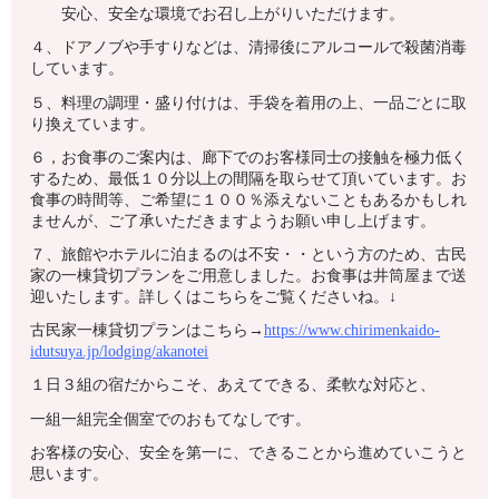
安心、安全な環境でお召し上がりいただけます。
４、ドアノブや手すりなどは、清掃後にアルコールで殺菌消毒
しています。
５、料理の調理・盛り付けは、手袋を着用の上、一品ごとに取
り換えています。
６，お食事のご案内は、廊下でのお客様同士の接触を極力低く
するため、最低１０分以上の間隔を取らせて頂いています。お
食事の時間等、ご希望に１００％添えないこともあるかもしれ
ませんが、ご了承いただきますようお願い申し上げます。
７、旅館やホテルに泊まるのは不安・・という方のため、古民
家の一棟貸切プランをご用意しました。お食事は井筒屋まで送
迎いたします。詳しくはこちらをご覧くださいね。↓
古民家一棟貸切プランはこちら→
https://www.chirimenkaido-
idutsuya.jp/lodging/akanotei
１日３組の宿だからこそ、あえてできる、柔軟な対応と、
一組一組完全個室でのおもてなしです。
お客様の安心、安全を第一に、できることから進めていこうと
思います。