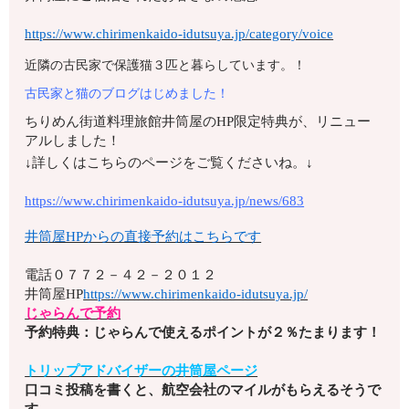
https://www.chirimenkaido-idutsuya.jp/category/voice
近隣の古民家で保護猫３匹と暮らしています。！
古民家と猫のブログはじめました！
ちりめん街道料理旅館井筒屋のHP限定特典が、リニュー
アルしました！
↓詳しくはこちらのページをご覧くださいね。↓
https://www.chirimenkaido-idutsuya.jp/news/683
井筒屋HPからの直接予約はこちらです
電話
０７７２－４２－２０１２
井筒屋HP
https://www.chirimenkaido-idutsuya.jp/
じゃらんで予約
予約特典：じゃらんで使えるポイントが２％たまります！
トリップアドバイザーの井筒屋ページ
口コミ投稿を書くと、航空会社のマイルがもらえるそうで
す。