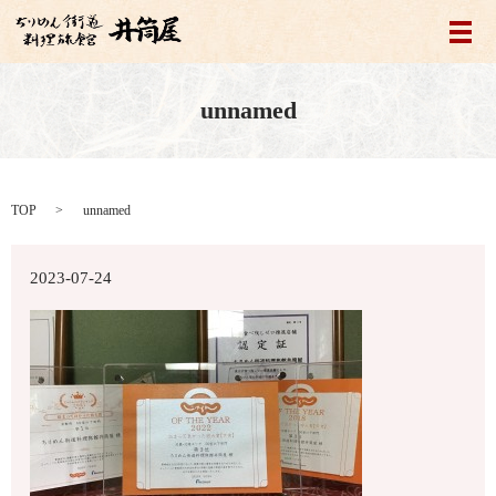
メ
unnamed
TOP
unnamed
2023-07-24