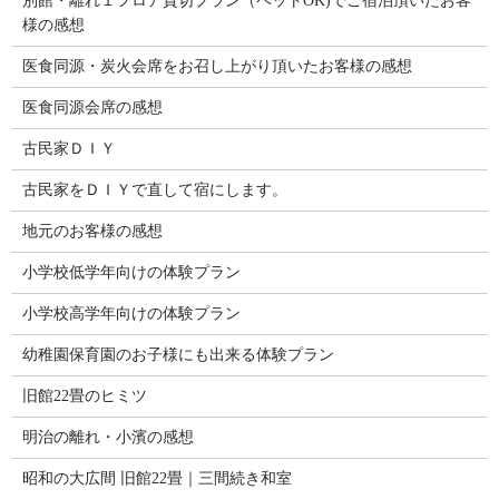
別館・離れ１フロア貸切プラン（ペットOK)でご宿泊頂いたお客
様の感想
医食同源・炭火会席をお召し上がり頂いたお客様の感想
医食同源会席の感想
古民家ＤＩＹ
古民家をＤＩＹで直して宿にします。
地元のお客様の感想
小学校低学年向けの体験プラン
小学校高学年向けの体験プラン
幼稚園保育園のお子様にも出来る体験プラン
旧館22畳のヒミツ
明治の離れ・小濱の感想
昭和の大広間 旧館22畳｜三間続き和室