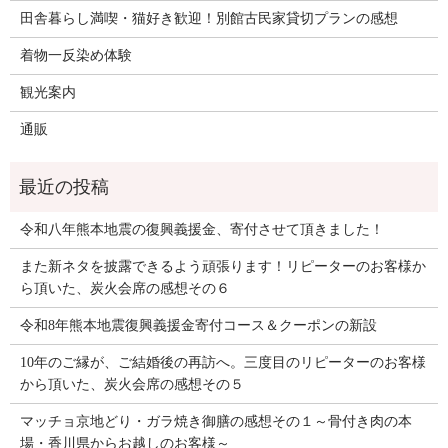
田舎暮らし満喫・猫好き歓迎！別館古民家貸切プランの感想
着物一反染め体験
観光案内
通販
令和八年熊本地震の復興義援金、寄付させて頂きました！
また新ネタを披露できるよう頑張ります！リピーターのお客様か
ら頂いた、炭火会席の感想その６
令和8年熊本地震復興義援金寄付コース＆クーポンの新設
10年のご縁が、ご結婚後の再訪へ。三度目のリピーターのお客様
から頂いた、炭火会席の感想その５
マッチョ京地どり・ガラ焼き御膳の感想その１～骨付き肉の本
場・香川県からお越しのお客様～