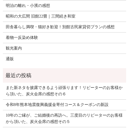
明治の離れ・小濱の感想
昭和の大広間 旧館22畳｜三間続き和室
田舎暮らし満喫・猫好き歓迎！別館古民家貸切プランの感想
着物一反染め体験
観光案内
通販
また新ネタを披露できるよう頑張ります！リピーターのお客様か
ら頂いた、炭火会席の感想その６
令和8年熊本地震復興義援金寄付コース＆クーポンの新設
10年のご縁が、ご結婚後の再訪へ。三度目のリピーターのお客様
から頂いた、炭火会席の感想その５