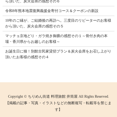
ら頂いた、炭火会席の感想その６
令和8年熊本地震復興義援金寄付コース＆クーポンの新設
10年のご縁が、ご結婚後の再訪へ。三度目のリピーターのお客様
から頂いた、炭火会席の感想その５
マッチョ京地どり・ガラ焼き御膳の感想その１～骨付き肉の本
場・香川県からお越しのお客様～
お誕生日に猫！別館古民家貸切プラン＆炭火会席をお召し上がり
頂いたお客様の感想その４
Copyright © ちりめん街道 料理旅館 井筒屋 All Rights Reserved.
【掲載の記事・写真・イラストなどの無断複写・転載等を禁じま
す】