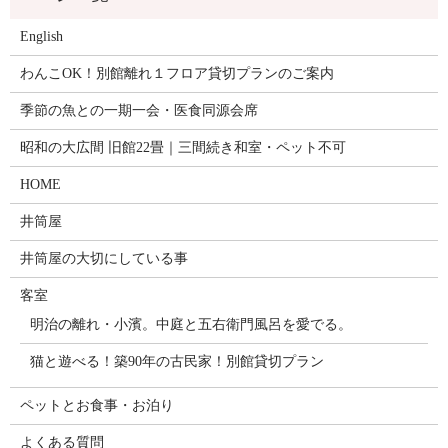
English
わんこOK！別館離れ１フロア貸切プランのご案内
季節の魚との一期一会・医食同源会席
昭和の大広間 旧館22畳｜三間続き和室・ペット不可
HOME
井筒屋
井筒屋の大切にしている事
客室
明治の離れ・小濱。中庭と五右衛門風呂を愛でる。
猫と遊べる！築90年の古民家！別館貸切プラン
ペットとお食事・お泊り
よくある質問