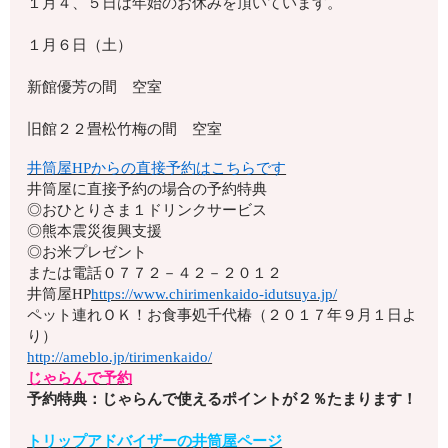
１月４、５日は年始のお休みを頂いています。
１月６日（土）
新館優芳の間 空室
旧館２２畳松竹梅の間 空室
井筒屋HPからの直接予約はこちらです
井筒屋に直接予約の場合の予約特典
◎おひとりさま１ドリンクサービス
◎熊本震災復興支援
◎お米プレゼント
または電話
０７７２－４２－２０１２
井筒屋HP
https://www.chirimenkaido-idutsuya.jp/
ペット連れＯＫ！お食事処千代椿（２０１７年９月１日よ
り）
http://ameblo.jp/tirimenkaido/
じゃらんで予約
予約特典：じゃらんで使えるポイントが２％たまります！
トリップアドバイザーの井筒屋ページ