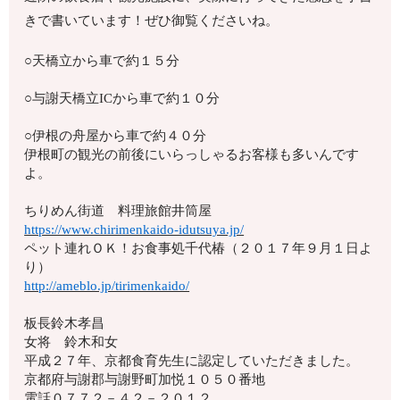
きで書いています！ぜひ御覧くださいね。
○天橋立から車で約１５分
○与謝天橋立ICから車で約１０分
○伊根の舟屋から車で約４０分
伊根町の観光の前後にいらっしゃるお客様も多いんです
よ。
ちりめん街道 料理旅館井筒屋
https://www.chirimenkaido-idutsuya.jp/
ペット連れＯＫ！お食事処千代椿（２０１７年９月１日よ
り）
http://ameblo.jp/tirimenkaido/
板長鈴木孝昌
女将 鈴木和女
平成２７年、京都食育先生に認定していただきました。
京都府与謝郡与謝野町加悦１０５０番地
電話０７７２－４２－２０１２