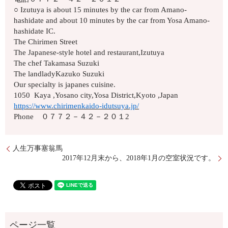
○ Izutuya is about 15 minutes by the car from Amano-
hashidate and about 10 minutes by the car from Yosa Amano-
hashidate IC.
The Chirimen Street
The Japanese-style hotel and restaurant,Izutuya
The chef Takamasa Suzuki
The landladyKazuko Suzuki
Our specialty is japanes cuisine.
1050 Kaya ,Yosano city,Yosa District,Kyoto ,Japan
https://www.chirimenkaido-idutsuya.jp/
Phone ０７７２－４２－２０１2
人生万事塞翁馬
2017年12月末から、2018年1月の空室状況です。