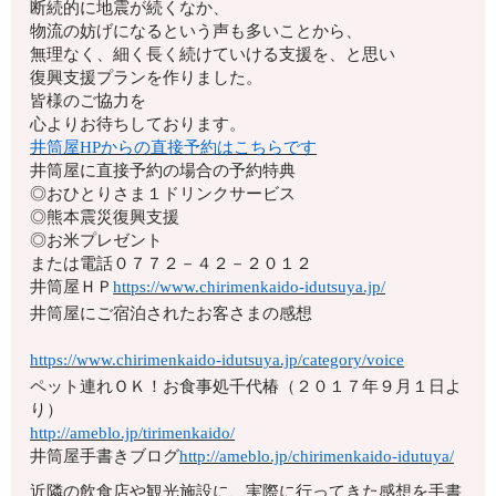
断続的に地震が続くなか、
物流の妨げになるという声も多いことから、
無理なく、細く長く続けていける支援を、と思い
復興支援プランを作りました。
皆様のご協力を
心よりお待ちしております。
井筒屋HPからの直接予約はこちらです
井筒屋に直接予約の場合の予約特典
◎おひとりさま１ドリンクサービス
◎熊本震災復興支援
◎お米プレゼント
または電話
０７７２－４２－２０１２
井筒屋ＨＰ
https://www.chirimenkaido-idutsuya.jp/
井筒屋にご宿泊されたお客さまの感想
https://www.chirimenkaido-idutsuya.jp/category/voice
ペット連れＯＫ！お食事処千代椿（２０１７年９月１日よ
り）
http://ameblo.jp/tirimenkaido/
井筒屋手書きブログ
http://ameblo.jp/chirimenkaido-idutuya/
近隣の飲食店や観光施設に、実際に行ってきた感想を手書