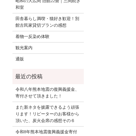
昭和の大広間 旧館22畳｜三間続き
和室
田舎暮らし満喫・猫好き歓迎！別
館古民家貸切プランの感想
着物一反染め体験
観光案内
通販
令和八年熊本地震の復興義援金、
寄付させて頂きました！
また新ネタを披露できるよう頑張
ります！リピーターのお客様から
頂いた、炭火会席の感想その６
令和8年熊本地震復興義援金寄付