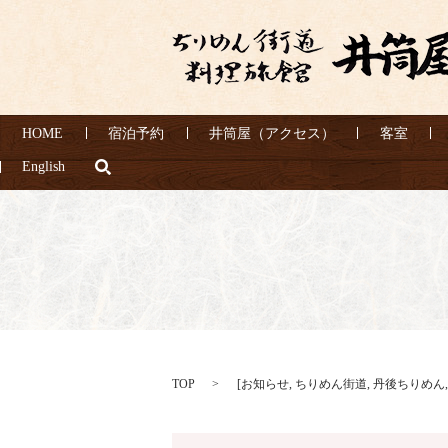
HOME
宿泊予約
井筒屋（アクセス）
客室
search
English
TOP
[
お知らせ
,
ちりめん街道
,
丹後ちりめん