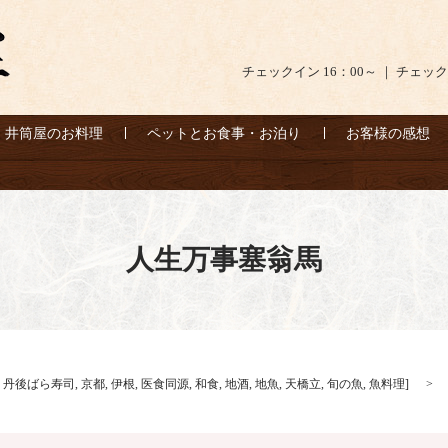
チェックイン 16：00～ ｜ チェック
井筒屋のお料理
ペットとお食事・お泊り
お客様の感想
人生万事塞翁馬
,
丹後ばら寿司
,
京都
,
伊根
,
医食同源
,
和食
,
地酒
,
地魚
,
天橋立
,
旬の魚
,
魚料理
]