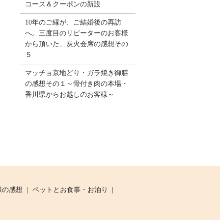
コース＆クーポンの新設
10年のご縁が、ご結婚後の再訪
へ。三度目のリピーターのお客様
から頂いた、炭火会席の感想その
５
マッチョ京地どり・ガラ焼き御膳
の感想その１～骨付き肉の本場・
香川県からお越しのお客様～
様の感想
ペットとお食事・お泊り