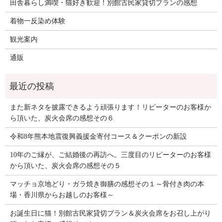
田舎暮らし満喫・猫好き歓迎！別館古民家貸切プランの感想
着物一反染め体験
観光案内
通販
また新ネタを披露できるよう頑張ります！リピーターのお客様か
ら頂いた、炭火会席の感想その６
令和8年熊本地震復興義援金寄付コース＆クーポンの新設
10年のご縁が、ご結婚後の再訪へ。三度目のリピーターのお客様
から頂いた、炭火会席の感想その５
マッチョ京地どり・ガラ焼き御膳の感想その１～骨付き肉の本
場・香川県からお越しのお客様～
お誕生日に猫！別館古民家貸切プラン＆炭火会席をお召し上がり