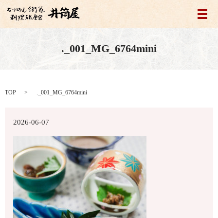
メ
._001_MG_6764mini
TOP
._001_MG_6764mini
2026-06-07