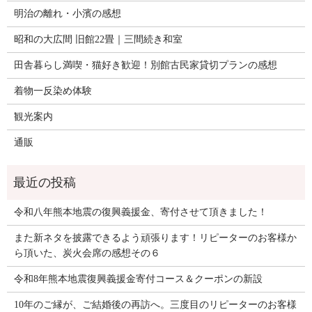
明治の離れ・小濱の感想
昭和の大広間 旧館22畳｜三間続き和室
田舎暮らし満喫・猫好き歓迎！別館古民家貸切プランの感想
着物一反染め体験
観光案内
通販
令和八年熊本地震の復興義援金、寄付させて頂きました！
また新ネタを披露できるよう頑張ります！リピーターのお客様か
ら頂いた、炭火会席の感想その６
令和8年熊本地震復興義援金寄付コース＆クーポンの新設
10年のご縁が、ご結婚後の再訪へ。三度目のリピーターのお客様