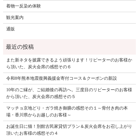
着物一反染め体験
観光案内
通販
また新ネタを披露できるよう頑張ります！リピーターのお客様か
ら頂いた、炭火会席の感想その６
令和8年熊本地震復興義援金寄付コース＆クーポンの新設
10年のご縁が、ご結婚後の再訪へ。三度目のリピーターのお客様
から頂いた、炭火会席の感想その５
マッチョ京地どり・ガラ焼き御膳の感想その１～骨付き肉の本
場・香川県からお越しのお客様～
お誕生日に猫！別館古民家貸切プラン＆炭火会席をお召し上がり
頂いたお客様の感想その４