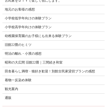
古民家をＤＩＹで直して宿にします。
地元のお客様の感想
小学校低学年向けの体験プラン
小学校高学年向けの体験プラン
幼稚園保育園のお子様にも出来る体験プラン
旧館22畳のヒミツ
明治の離れ・小濱の感想
昭和の大広間 旧館22畳｜三間続き和室
田舎暮らし満喫・猫好き歓迎！別館古民家貸切プランの感想
着物一反染め体験
観光案内
通販