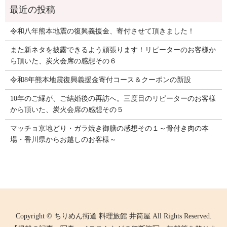
令和八年熊本地震の復興義援金、寄付させて頂きました！
また新ネタを披露できるよう頑張ります！リピーターのお客様か
ら頂いた、炭火会席の感想その６
令和8年熊本地震復興義援金寄付コース＆クーポンの新設
10年のご縁が、ご結婚後の再訪へ。三度目のリピーターのお客様
から頂いた、炭火会席の感想その５
マッチョ京地どり・ガラ焼き御膳の感想その１～骨付き肉の本
場・香川県からお越しのお客様～
Copyright © ちりめん街道 料理旅館 井筒屋 All Rights Reserved.