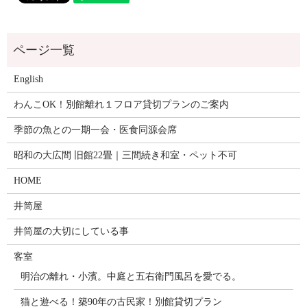
English
わんこOK！別館離れ１フロア貸切プランのご案内
季節の魚との一期一会・医食同源会席
昭和の大広間 旧館22畳｜三間続き和室・ペット不可
HOME
井筒屋
井筒屋の大切にしている事
客室
明治の離れ・小濱。中庭と五右衛門風呂を愛でる。
猫と遊べる！築90年の古民家！別館貸切プラン