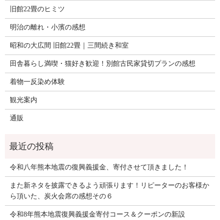
旧館22畳のヒミツ
明治の離れ・小濱の感想
昭和の大広間 旧館22畳｜三間続き和室
田舎暮らし満喫・猫好き歓迎！別館古民家貸切プランの感想
着物一反染め体験
観光案内
通販
令和八年熊本地震の復興義援金、寄付させて頂きました！
また新ネタを披露できるよう頑張ります！リピーターのお客様か
ら頂いた、炭火会席の感想その６
令和8年熊本地震復興義援金寄付コース＆クーポンの新設