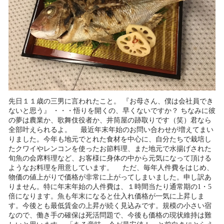
先日１１歳の三男に言われたこと。 『お母さん、僕は会社員でき
ないと思う』 ・・・悟りを開くの、早くないですか？ ちなみに彼
の夢は農業か、歌舞伎役者か、井筒屋の跡取りです（笑）君なら
全部叶えられるよ。 最近年末年始のお問い合わせが増えてまい
りました。今年も地元でとれた食材を中心に、自分たちで栽培し
たクワイやレンコンを使ったお節料理、また地元で水揚げされた
旬魚の会席料理など、お客様に身体の中から元気になって頂ける
ようなお料理を用意しています。 ただ、毎年人件費をはじめ、
物価の値上がりで価格が非常に上がってしまいました。申し訳あ
りません。特に年末年始の人件費は、１時間当たり通常期の1・5
倍になります。魚も年末になると仕入れ価格が一気に上昇しま
す。今後とも最低賃金の上昇が続く見込みです。規模の小さい宿
なので、働き手の確保は死活問題で、今後も価格の現状維持は難