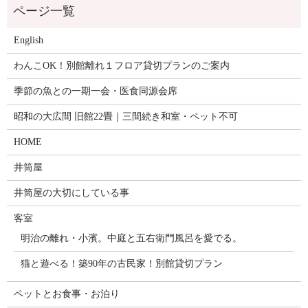
English
わんこOK！別館離れ１フロア貸切プランのご案内
季節の魚との一期一会・医食同源会席
昭和の大広間 旧館22畳｜三間続き和室・ペット不可
HOME
井筒屋
井筒屋の大切にしている事
客室
明治の離れ・小濱。中庭と五右衛門風呂を愛でる。
猫と遊べる！築90年の古民家！別館貸切プラン
ペットとお食事・お泊り