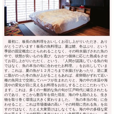
最初に、板長の魚料理をおいしくお召し上がりいただき、あり
がとうございます！板長の魚料理は、夏は鱧、冬はぶり、という
季節の固定概念にとらわれることなく、その時水揚げされた魚の
中で、状態が良いものを選び、なおかつ個体に応じた熟成をさせ
てお召し上がりいただく、という、「人間が認識している魚の旬
ではなく、魚の本当の旬に合わせたお料理。」をお出ししていま
す。これは、夏の魚が１２月ごろまで水揚げがあったり、逆に夏
に脂がのった冬の魚が上がることもあれば、産卵期がずれて近い
種の魚同士で交雑してハーフが生まれたりと、海の中の水温や海
流やの変化が目に見えるお料理をお出しすることにこだわってい
ます。これは、多くの一般的な魚の旬が江戸時代に確立されたも
のであり、そこから数百年を得た現在、海の中も陸の上も、生き
物を取り巻く環境は大きく変わりました。「魚の本当の旬」に合
わせること、これは市場価値の高い「その時期に売れる魚」を出
すのではなく、たとえ大衆受けはしなくても、海の中の多様な変