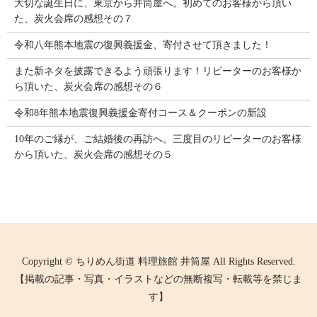
大切な誕生日に、東京から井筒屋へ。初めてのお客様から頂い
た、炭火会席の感想その７
令和八年熊本地震の復興義援金、寄付させて頂きました！
また新ネタを披露できるよう頑張ります！リピーターのお客様か
ら頂いた、炭火会席の感想その６
令和8年熊本地震復興義援金寄付コース＆クーポンの新設
10年のご縁が、ご結婚後の再訪へ。三度目のリピーターのお客様
から頂いた、炭火会席の感想その５
Copyright © ちりめん街道 料理旅館 井筒屋 All Rights Reserved.
【掲載の記事・写真・イラストなどの無断複写・転載等を禁じま
す】