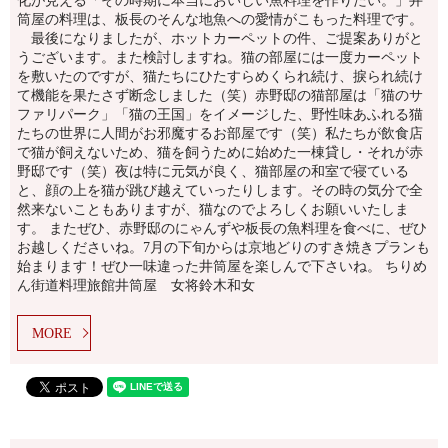
化が見える「その時期に本当においしい魚料理を作りたい。」井
筒屋の料理は、板長のそんな地魚への愛情がこもった料理です。
最後になりましたが、ホットカーペットの件、ご提案ありがと
うございます。また検討しますね。猫の部屋には一度カーペット
を敷いたのですが、猫たちにひたすらめくられ続け、捩られ続け
て機能を果たさず断念しました（笑）赤野邸の猫部屋は「猫のサ
ファリパーク」「猫の王国」をイメージした、野性味あふれる猫
たちの世界に人間がお邪魔するお部屋です（笑）私たちが飲食店
で猫が飼えないため、猫を飼うために始めた一棟貸し・それが赤
野邸です（笑）夜は特に元気が良く、猫部屋の和室で寝ている
と、顔の上を猫が跳び越えていったりします。その時の気分で全
然来ないこともありますが、猫なのでよろしくお願いいたしま
す。 またぜひ、赤野邸のにゃんずや板長の魚料理を食べに、ぜひ
お越しくださいね。7月の下旬からは京地どりのすき焼きプランも
始まります！ぜひ一味違った井筒屋を楽しんで下さいね。 ちりめ
ん街道料理旅館井筒屋 女将鈴木和女
MORE