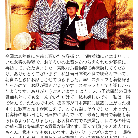
今回は10年前にお越し頂いたお客様で、当時着物にどはまりして
いた女将の影響で、おそろいの上着をあつらえられたお客様に、
再訪していただきました！素敵なお着物姿で再来訪してくださ
り、ありがとうございます！私は当日体調不良で寝込んでいて、
朝食のときにお話しさせて頂きました。幸いスタッフも着物好き
だったので、お話が弾んだようです。スタッフもとても楽しかっ
たようです。ありがとうございます！ また、末っ子徳四郎の日本
舞踊もとっても楽しんでいただけて、私も嬉しいです！私は一階
で休んでいただのですが、徳四郎が日本舞踊に披露に上がった後
すぐに歓声と拍手が聞こえて、とても楽しそうでした！末っ子は
お客様の無い日も毎日練習に励んでいて、最近は自分で着物も着
られるようになりました。お客様の前での披露は、日ごろの練習
の積み重ねを確認する貴重な時間です。喜んで頂けると本人はも
ちろん、私もとても嬉しいです。ありがとうございます！ 最後