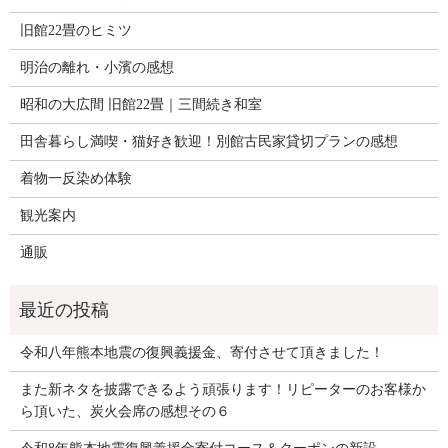
旧館22畳のヒミツ
明治の離れ・小濱の感想
昭和の大広間 旧館22畳｜三間続き和室
田舎暮らし満喫・猫好き歓迎！別館古民家貸切プランの感想
着物一反染め体験
観光案内
通販
令和八年熊本地震の復興義援金、寄付させて頂きました！
また新ネタを披露できるよう頑張ります！リピーターのお客様か
ら頂いた、炭火会席の感想その６