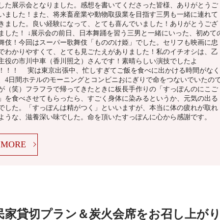
した展示会となりました。感想を書いてくださった皆様、ありがとうご
いました！また、将来畜産業や動物取扱業を目指す三男も一緒に連れて
きました。良い経験になって、とても喜んでいました！ありがとうござ
ました！ ↓展示会の前日、日本舞踊を習う三男と一緒にいった、初めて
舞伎！今回はスーパー歌舞伎「もののけ姫」でした。セリフも映画に忠
でわかりやすくて、とても見ごたえがありました！私のイチオシは、乙
主役の市川中車（香川照之）さんです！素晴らしい演技でしたよ
！！！ 実は東京出張中、忙しすぎてご飯を食べに出かける時間がなく
、4日間ホテルのモーニングとコンビニおにぎりで命をつないでいたの
が（笑）フラフラで帰ってきたときに板長手作りの「すっぽんのにこご
」を食べさせてもらったら、すごく身体に染みるというか、元気の出る
でした。「すっぽんは精がつく」といいますが、本当に体の疲れが取れ
ような、滋養深い味でした。命を頂いたすっぽんに心から感謝です。
MORE
民家貸切プラン＆炭火会席をお召し上が