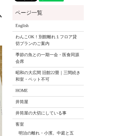
か
English
わんこOK！別館離れ１フロア貸
切プランのご案内
季節の魚との一期一会・医食同源
会席
昭和の大広間 旧館22畳｜三間続き
和室・ペット不可
HOME
井筒屋
井筒屋の大切にしている事
客室
明治の離れ・小濱。中庭と五