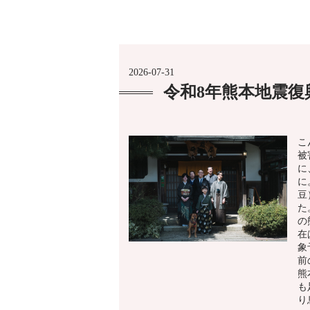
2026-07-31
令和8年熊本地震
こ
被
に
に
豆
た
の
在
象
前
熊
も
り