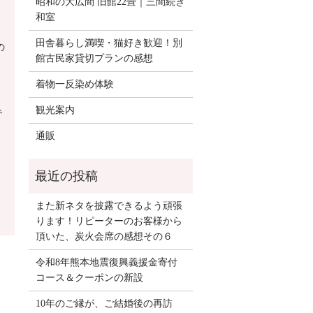
昭和の大広間 旧館22畳｜三間続き
和室
田舎暮らし満喫・猫好き歓迎！別
の
館古民家貸切プランの感想
着物一反染め体験
観光案内
で
通販
また新ネタを披露できるよう頑張
ります！リピーターのお客様から
頂いた、炭火会席の感想その６
令和8年熊本地震復興義援金寄付
コース＆クーポンの新設
り
10年のご縁が、ご結婚後の再訪