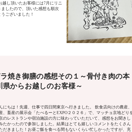
お越し頂いたお客様には7月にリニ
きましたので、頂いた感想も順次
とうございました！
ラ焼き御膳の感想その１～骨付き肉の本
川県からお越しのお客様～
んにちは！先週、仕事で四日間東京へ行きました。 飲食店向けの農産、
産、畜産の展示会「たべるーとEXPO２０２６」で、マッチョ京地どり
京のレストランや宿泊施設の方に味わっていただいて、感想をお聞きし
みたかったので参加しました。結果はとても嬉しいコメントをたくさん
ただきました！お昼ご飯を食べる間もないくらい忙しかったですが、充