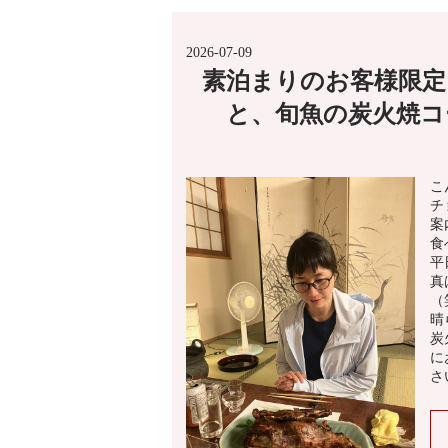
2026-07-09
素泊まりのお客様限定
と、旬魚の炭火焼コ
こ
チ
案
食
平
真
（
晴
炭
に
さ