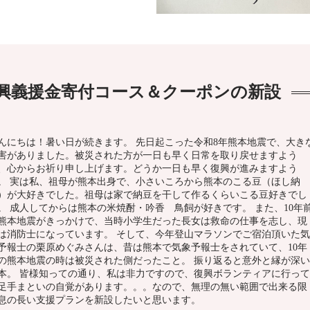
復興義援金寄付コース＆クーポンの新設
んにちは！暑い日が続きます。 先日起こった令和8年熊本地震で、大き
害がありました。被災された方が一日も早く日常を取り戻せますよう
、心からお祈り申し上げます。どうか一日も早く復興が進みますよう
。 実は私、祖母が熊本出身で、小さいころから熊本のこる豆（ほし納
）が大好きでした。祖母は家で納豆を干して作るくらいこる豆好きでし
。 成人してからは熊本の米焼酎・吟香 鳥飼が好きです。 また、10年
熊本地震がきっかけで、当時小学生だった長女は救命の仕事を志し、現
は消防士になっています。 そして、今年登山マラソンでご宿泊頂いた気
予報士の栗原めぐみさんは、昔は熊本で気象予報士をされていて、10年
の熊本地震の時は被災された側だったこと。 振り返ると意外と縁が深い
本。 皆様知っての通り、私は非力ですので、復興ボランティアに行って
足手まといの自覚があります。。。なので、無理の無い範囲で出来る限
息の長い支援プランを新設したいと思います。