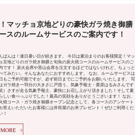
！マッチョ京地どりの豪快ガラ焼き御膳
ースのルームサービスのご案内です！
んばんは！連日暑い日が続きます。 今日は素泊まりのお客様限定！マッ
ョ京地どりのガラ焼き御膳と旬魚の炭火焼コースのルームサービスのご
内です！ 炭火会席や里山会席を注文するほどではないけれど、ちょっと
べてみたい。そんなあなたにおすすめします。 なお、ルームサービスは
日もご予約可能ですが、必ず前日までにご予約をお願いいたします。 写
はガラ焼き一羽分の大きさに戸惑う、気象予報士・栗原はるみさんです
笑）さすが走る気象予報士、豪快にお召し上がり頂きました！そして素
らしい食べっぷりでした！最高の笑顔をありがとうございます！ なお、
火焼コース・ガラ焼き御膳オープン記念として、各コースのアンケート
お答えいただいたお客様には井筒屋のお米プレゼント！ぜひご利用くだ
い！
MORE