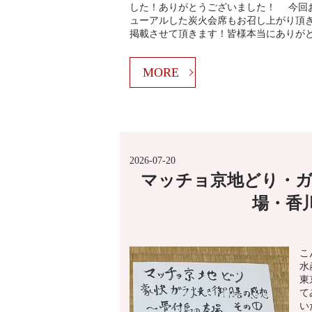
した！ありがとうございました！ 今回
ューアルした炭火会席もお召し上がり頂
掲載させて頂きます！皆様本当にありが
MORE
2026-07-20
マッチョ京地どり・ガ
場・香
こ
水
東
て
い