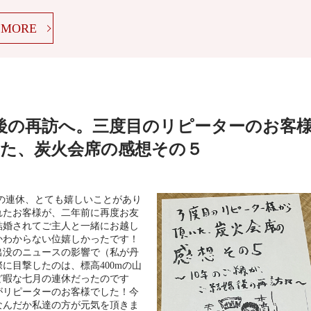
MORE
婚後の再訪へ。三度目のリピーターのお客
た、炭火会席の感想その５
の連休、とても嬉しいことがあり
れたお客様が、二年前に再度お友
結婚されてご主人と一緒にお越し
かわからない位嬉しかったです！
出没のニュースの影響で（私が丹
に目撃したのは、標高400mの山
ど暇な七月の連休だったのです
がリピーターのお客様でした！今
なんだか私達の方が元気を頂きま