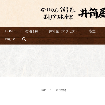
HOME
宿泊予約
井筒屋（アクセス）
客室
search
English
TOP
ガラ焼き