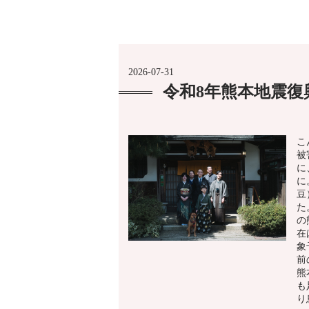
2026-07-31
令和8年熊本地震
こ
被
に
に
豆
た
の
在
象
前
熊
も
り