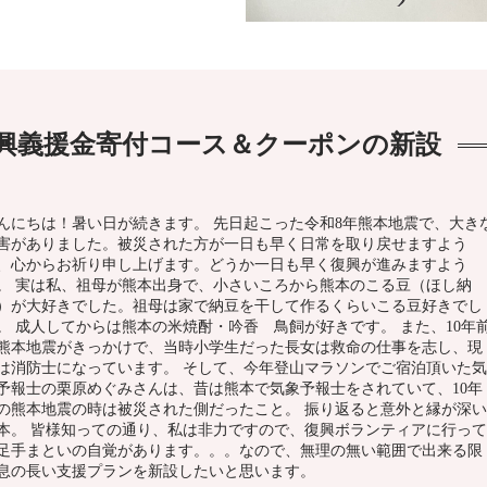
復興義援金寄付コース＆クーポンの新設
んにちは！暑い日が続きます。 先日起こった令和8年熊本地震で、大き
害がありました。被災された方が一日も早く日常を取り戻せますよう
、心からお祈り申し上げます。どうか一日も早く復興が進みますよう
。 実は私、祖母が熊本出身で、小さいころから熊本のこる豆（ほし納
）が大好きでした。祖母は家で納豆を干して作るくらいこる豆好きでし
。 成人してからは熊本の米焼酎・吟香 鳥飼が好きです。 また、10年
熊本地震がきっかけで、当時小学生だった長女は救命の仕事を志し、現
は消防士になっています。 そして、今年登山マラソンでご宿泊頂いた気
予報士の栗原めぐみさんは、昔は熊本で気象予報士をされていて、10年
の熊本地震の時は被災された側だったこと。 振り返ると意外と縁が深い
本。 皆様知っての通り、私は非力ですので、復興ボランティアに行って
足手まといの自覚があります。。。なので、無理の無い範囲で出来る限
息の長い支援プランを新設したいと思います。