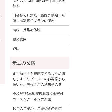
昭和の大広間 旧館22畳｜三間続き
和室
田舎暮らし満喫・猫好き歓迎！別
の
館古民家貸切プランの感想
着物一反染め体験
観光案内
で
通販
また新ネタを披露できるよう頑張
ります！リピーターのお客様から
頂いた、炭火会席の感想その６
令和8年熊本地震復興義援金寄付
コース＆クーポンの新設
り
10年のご縁が、ご結婚後の再訪