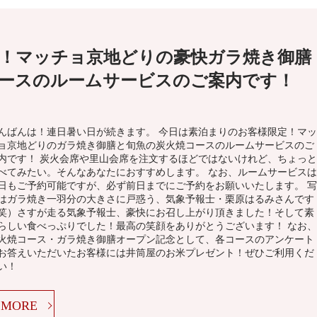
！マッチョ京地どりの豪快ガラ焼き御膳
ースのルームサービスのご案内です！
んばんは！連日暑い日が続きます。 今日は素泊まりのお客様限定！マッ
ョ京地どりのガラ焼き御膳と旬魚の炭火焼コースのルームサービスのご
内です！ 炭火会席や里山会席を注文するほどではないけれど、ちょっと
べてみたい。そんなあなたにおすすめします。 なお、ルームサービスは
日もご予約可能ですが、必ず前日までにご予約をお願いいたします。 写
はガラ焼き一羽分の大きさに戸惑う、気象予報士・栗原はるみさんです
笑）さすが走る気象予報士、豪快にお召し上がり頂きました！そして素
らしい食べっぷりでした！最高の笑顔をありがとうございます！ なお、
火焼コース・ガラ焼き御膳オープン記念として、各コースのアンケート
お答えいただいたお客様には井筒屋のお米プレゼント！ぜひご利用くだ
い！
MORE