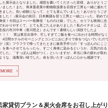
した展示会となりました。感想を書いてくださった皆様、ありがとうご
いました！また、将来畜産業や動物取扱業を目指す三男も一緒に連れて
きました。良い経験になって、とても喜んでいました！ありがとうござ
ました！ ↓展示会の前日、日本舞踊を習う三男と一緒にいった、初めて
舞伎！今回はスーパー歌舞伎「もののけ姫」でした。セリフも映画に忠
でわかりやすくて、とても見ごたえがありました！私のイチオシは、乙
主役の市川中車（香川照之）さんです！素晴らしい演技でしたよ
！！！ 実は東京出張中、忙しすぎてご飯を食べに出かける時間がなく
、4日間ホテルのモーニングとコンビニおにぎりで命をつないでいたの
が（笑）フラフラで帰ってきたときに板長手作りの「すっぽんのにこご
」を食べさせてもらったら、すごく身体に染みるというか、元気の出る
でした。「すっぽんは精がつく」といいますが、本当に体の疲れが取れ
ような、滋養深い味でした。命を頂いたすっぽんに心から感謝です。
MORE
民家貸切プラン＆炭火会席をお召し上が