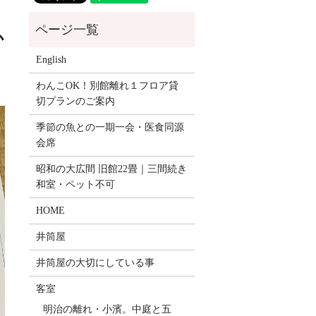
か
English
わんこOK！別館離れ１フロア貸
切プランのご案内
季節の魚との一期一会・医食同源
会席
昭和の大広間 旧館22畳｜三間続き
和室・ペット不可
HOME
井筒屋
井筒屋の大切にしている事
客室
明治の離れ・小濱。中庭と五