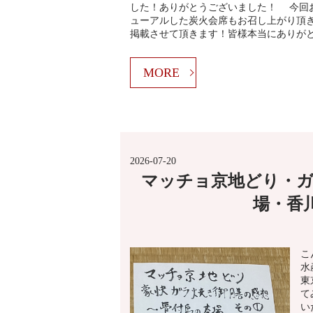
した！ありがとうございました！ 今回
ューアルした炭火会席もお召し上がり頂
掲載させて頂きます！皆様本当にありが
MORE
2026-07-20
マッチョ京地どり・ガ
場・香
こ
水
東
て
い