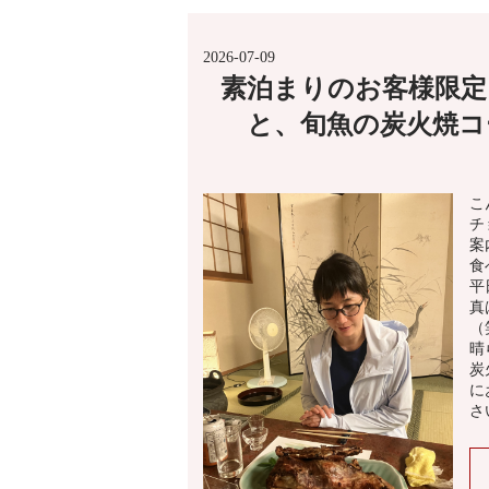
2026-07-09
素泊まりのお客様限定
と、旬魚の炭火焼コ
こ
チ
案
食
平
真
（
晴
炭
に
さ