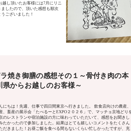
お越し頂いたお客様には7月にリニ
きましたので、頂いた感想も順次
とうございました！
ラ焼き御膳の感想その１～骨付き肉の本
川県からお越しのお客様～
んにちは！先週、仕事で四日間東京へ行きました。 飲食店向けの農産、
産、畜産の展示会「たべるーとEXPO２０２６」で、マッチョ京地どり
京のレストランや宿泊施設の方に味わっていただいて、感想をお聞きし
みたかったので参加しました。結果はとても嬉しいコメントをたくさん
ただきました！お昼ご飯を食べる間もないくらい忙しかったですが、充