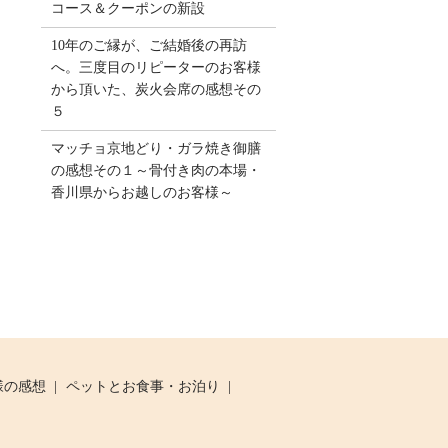
コース＆クーポンの新設
10年のご縁が、ご結婚後の再訪
へ。三度目のリピーターのお客様
から頂いた、炭火会席の感想その
５
マッチョ京地どり・ガラ焼き御膳
の感想その１～骨付き肉の本場・
香川県からお越しのお客様～
様の感想
ペットとお食事・お泊り