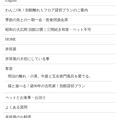
English
わんこOK！別館離れ１フロア貸切プランのご案内
季節の魚との一期一会・医食同源会席
昭和の大広間 旧館22畳｜三間続き和室・ペット不可
HOME
井筒屋
井筒屋の大切にしている事
客室
明治の離れ・小濱。中庭と五右衛門風呂を愛でる。
猫と遊べる！築90年の古民家！別館貸切プラン
ペットとお食事・お泊り
よくある質問
井筒屋のお料理