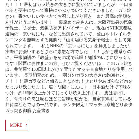
た！！！ 最初はガラ焼きの大きさに驚かれていましたが、一口食
べると夢中になって豪快にかぶりついてくださいました！ガラ焼
きの一番おいしい食べ方でお召し上がり頂き、また最高の笑顔を
ありがとうございます！ 栗原めぐみさんは、大阪府出身の気象
予報士、防災士、気象防災アドバイザーです。現在はNHK京都放
送局の「京いちにち」などに出演されていて、登山やトレイルラ
ンニングを趣味とする健脚な「山を駆ける気象予報士」として知
られています。 私もNHKの「京いちにち」を拝見しましたが、
実際にお会いするとさらに素敵な方でした！！！しかも理系なの
に、平家物語の「敦盛」をその場で暗唱！知識の広さにびっくり
です！関西にお住まいの方、ぜひご覧くださいね！ このガラ焼き
は、井筒屋で130日以上かけて育てたマッチョ京地どりを使用して
います。 長期飼育のため、一羽分のガラの大きさは約30セン
チ！！！ 鶏ガラなどと侮ることなかれ！せせりやあばらなど肉を
たっぷり残したまま、塩・胡椒・にんにく・日本酒だけで下味を
つけ、約1時間以上かけてじっくり焼き上げます。 皮は香ばし
く、骨周りの肉は噛むほどに旨味が広がる、自家養鶏をしている
井筒屋ならではの一品です。 ランチ限定！マッチョ京地どり豪快
ガラ焼き御膳 お品書き
MORE