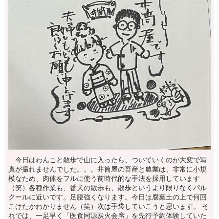
今日はわんこと散歩で山に入ったら、ついていくのが大変で写
真が撮れませんでした。。。井筒屋の畜産と農業は、非常に小規
模なため、肉体をフルに使う前時代的な手法を採用しています
（笑）各種作業も、番犬の散歩も、散歩というより限りなくパル
クールに近いです。足腰強くなります。今日は腐葉土の上で何回
こけたかわかりません（笑）次は手袋していこうと思います。 そ
れでは、一足早く「医食同源炭火会席」を先行予約体験していた