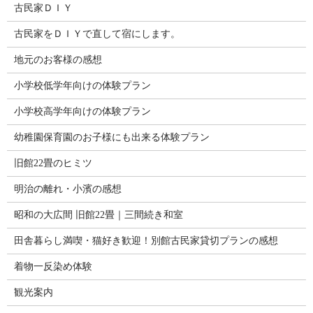
古民家ＤＩＹ
古民家をＤＩＹで直して宿にします。
地元のお客様の感想
小学校低学年向けの体験プラン
小学校高学年向けの体験プラン
幼稚園保育園のお子様にも出来る体験プラン
旧館22畳のヒミツ
明治の離れ・小濱の感想
昭和の大広間 旧館22畳｜三間続き和室
田舎暮らし満喫・猫好き歓迎！別館古民家貸切プランの感想
着物一反染め体験
観光案内