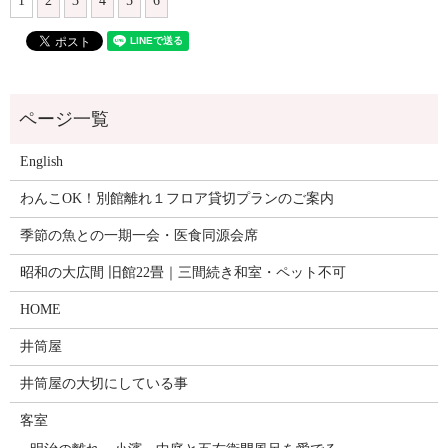
1
2
3
4
5
6
English
わんこOK！別館離れ１フロア貸切プランのご案内
季節の魚との一期一会・医食同源会席
昭和の大広間 旧館22畳｜三間続き和室・ペット不可
HOME
井筒屋
井筒屋の大切にしている事
客室