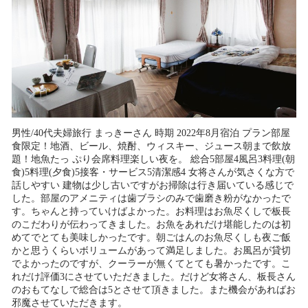
男性/40代夫婦旅行 まっきーさん 時期 2022年8月宿泊 プラン部屋
食限定！地酒、ビール、焼酎、ウィスキー、ジュース朝まで飲放
題！地魚たっ ぷり会席料理楽しい夜を。 総合5部屋4風呂3料理(朝
食)5料理(夕食)5接客・サービス5清潔感4 女将さんが気さくな方で
話しやすい 建物は少し古いですがお掃除は行き届いている感じで
した。部屋のアメニティは歯ブラシのみで歯磨き粉がなかったで
す。ちゃんと持っていけばよかった。お料理はお魚尽くしで板長
のこだわりが伝わってきました。お魚をあれだけ堪能したのは初
めてでとても美味しかったです。朝ごはんのお魚尽くしも夜ご飯
かと思うくらいボリュームがあって満足しました。お風呂が貸切
でよかったのですが、クーラーが無くてとても暑かったです。こ
れだけ評価3にさせていただきました。だけど女将さん、板長さん
のおもてなしで総合は5とさせて頂きました。また機会があればお
邪魔させていただきます。