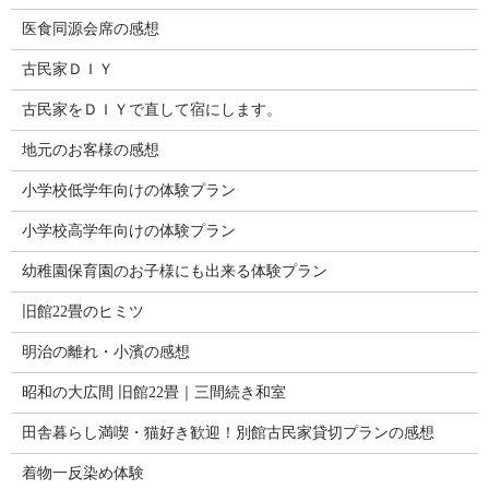
医食同源会席の感想
古民家ＤＩＹ
古民家をＤＩＹで直して宿にします。
地元のお客様の感想
小学校低学年向けの体験プラン
小学校高学年向けの体験プラン
幼稚園保育園のお子様にも出来る体験プラン
旧館22畳のヒミツ
明治の離れ・小濱の感想
昭和の大広間 旧館22畳｜三間続き和室
田舎暮らし満喫・猫好き歓迎！別館古民家貸切プランの感想
着物一反染め体験