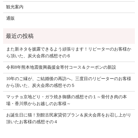
観光案内
通販
また新ネタを披露できるよう頑張ります！リピーターのお客様か
ら頂いた、炭火会席の感想その６
令和8年熊本地震復興義援金寄付コース＆クーポンの新設
10年のご縁が、ご結婚後の再訪へ。三度目のリピーターのお客様
から頂いた、炭火会席の感想その５
マッチョ京地どり・ガラ焼き御膳の感想その１～骨付き肉の本
場・香川県からお越しのお客様～
お誕生日に猫！別館古民家貸切プラン＆炭火会席をお召し上がり
頂いたお客様の感想その４