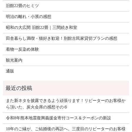
旧館22畳のヒミツ
明治の離れ・小濱の感想
昭和の大広間 旧館22畳｜三間続き和室
田舎暮らし満喫・猫好き歓迎！別館古民家貸切プランの感想
着物一反染め体験
観光案内
通販
また新ネタを披露できるよう頑張ります！リピーターのお客様か
ら頂いた、炭火会席の感想その６
令和8年熊本地震復興義援金寄付コース＆クーポンの新設
10年のご縁が、ご結婚後の再訪へ。三度目のリピーターのお客様