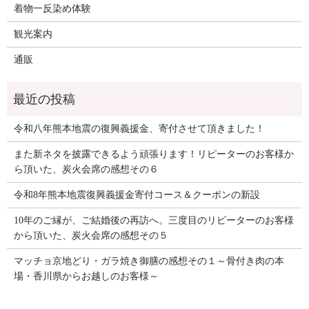
着物一反染め体験
観光案内
通販
令和八年熊本地震の復興義援金、寄付させて頂きました！
また新ネタを披露できるよう頑張ります！リピーターのお客様か
ら頂いた、炭火会席の感想その６
令和8年熊本地震復興義援金寄付コース＆クーポンの新設
10年のご縁が、ご結婚後の再訪へ。三度目のリピーターのお客様
から頂いた、炭火会席の感想その５
マッチョ京地どり・ガラ焼き御膳の感想その１～骨付き肉の本
場・香川県からお越しのお客様～