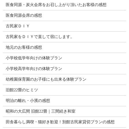
医食同源・炭火会席をお召し上がり頂いたお客様の感想
医食同源会席の感想
古民家ＤＩＹ
古民家をＤＩＹで直して宿にします。
地元のお客様の感想
小学校低学年向けの体験プラン
小学校高学年向けの体験プラン
幼稚園保育園のお子様にも出来る体験プラン
旧館22畳のヒミツ
明治の離れ・小濱の感想
昭和の大広間 旧館22畳｜三間続き和室
田舎暮らし満喫・猫好き歓迎！別館古民家貸切プランの感想