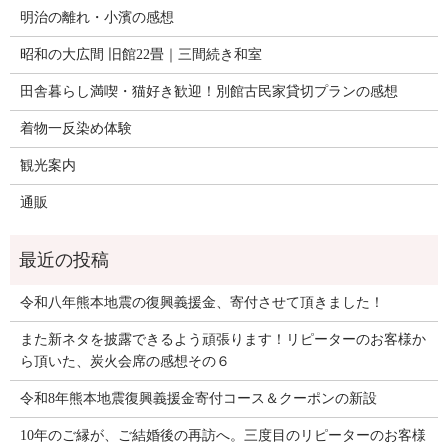
明治の離れ・小濱の感想
昭和の大広間 旧館22畳｜三間続き和室
田舎暮らし満喫・猫好き歓迎！別館古民家貸切プランの感想
着物一反染め体験
観光案内
通販
令和八年熊本地震の復興義援金、寄付させて頂きました！
また新ネタを披露できるよう頑張ります！リピーターのお客様か
ら頂いた、炭火会席の感想その６
令和8年熊本地震復興義援金寄付コース＆クーポンの新設
10年のご縁が、ご結婚後の再訪へ。三度目のリピーターのお客様