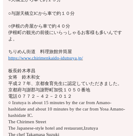
○与謝天橋立ICから車で約１０分
○伊根の舟屋から車で約４０分
伊根町の観光の前後にいらっしゃるお客様も多いんです
よ。
ちりめん街道 料理旅館井筒屋
https://www.chirimenkaido-idutsuya.jp/
板長鈴木孝昌
女将 鈴木和女
平成２７年、京都食育先生に認定していただきました。
京都府与謝郡与謝野町加悦１０５０番地
電話０７７２－４２－２０１２
○ Izutuya is about 15 minutes by the car from Amano-
hashidate and about 10 minutes by the car from Yosa Amano-
hashidate IC.
The Chirimen Street
The Japanese-style hotel and restaurant,Izutuya
The chef Takamasa Suzuki