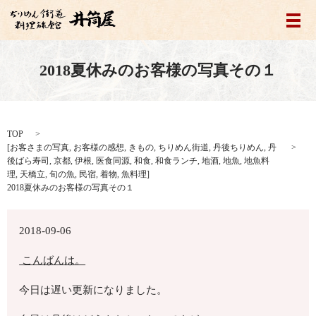
メ
2018夏休みのお客様の写真その１
TOP
[
お客さまの写真
,
お客様の感想
,
きもの
,
ちりめん街道
,
丹後ちりめん
,
丹
後ばら寿司
,
京都
,
伊根
,
医食同源
,
和食
,
和食ランチ
,
地酒
,
地魚
,
地魚料
理
,
天橋立
,
旬の魚
,
民宿
,
着物
,
魚料理
]
2018夏休みのお客様の写真その１
2018-09-06
こんばんは。
今日は遅い更新になりました。