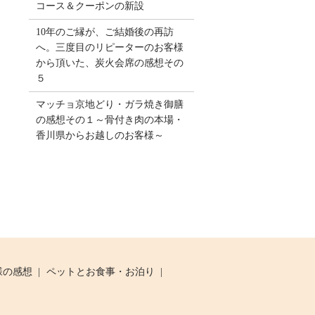
コース＆クーポンの新設
10年のご縁が、ご結婚後の再訪
へ。三度目のリピーターのお客様
から頂いた、炭火会席の感想その
５
マッチョ京地どり・ガラ焼き御膳
の感想その１～骨付き肉の本場・
香川県からお越しのお客様～
様の感想
ペットとお食事・お泊り