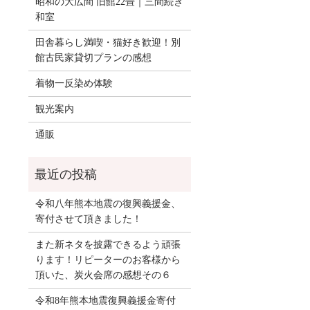
昭和の大広間 旧館22畳｜三間続き
和室
田舎暮らし満喫・猫好き歓迎！別
館古民家貸切プランの感想
着物一反染め体験
観光案内
通販
令和八年熊本地震の復興義援金、
寄付させて頂きました！
また新ネタを披露できるよう頑張
ります！リピーターのお客様から
頂いた、炭火会席の感想その６
令和8年熊本地震復興義援金寄付