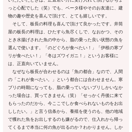
いただいたときは、正直若い方に受け入れて頂けるかちょ
っと心配でした（笑）でも、ベータ様やそのお友達に、建
物の趣や歴史を喜んで頂けて、とても嬉しいです。
そして、板長の料理も喜んで頂けて良かったです。井筒
屋の板長の料理は、ひたすら魚尽くしで、なおかつ、その
とき水揚げされた魚の中から、脂の乗った良い状態の魚を
選んで使います。「のどぐろが食べたい！」「伊根の寒ブ
リが食べたい！」「冬はズワイガニ！」というお客様に
は、正直向いていません。
なぜなら板長が合わせるのは「魚の都合」なので、人間
の「これが食べたい。」という都合には合わせません。寒
ブリの時期になっても、脂の乗っていないブリしかいなか
った場合は、買ってきません（笑）「せっかく丹後に来て
もらったのだから、今ここでしか食べられないものをお出
ししたい。」と言う信条から、養殖を使うのも、他の地域
で獲れた魚をお出しするのも嫌がるので、仕入れから帰っ
てくるまで本当に何の魚が出るのか？わかりません。しか