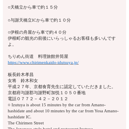
○天橋立から車で約１５分
○与謝天橋立ICから車で約１０分
○伊根の舟屋から車で約４０分
伊根町の観光の前後にいらっしゃるお客様も多いんです
よ。
ちりめん街道 料理旅館井筒屋
https://www.chirimenkaido-idutsuya.jp/
板長鈴木孝昌
女将 鈴木和女
平成２７年、京都食育先生に認定していただきました。
京都府与謝郡与謝野町加悦１０５０番地
電話０７７２－４２－２０１２
○ Izutuya is about 15 minutes by the car from Amano-
hashidate and about 10 minutes by the car from Yosa Amano-
hashidate IC.
The Chirimen Street