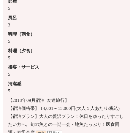
部屋
5
風呂
3
料理（朝食）
5
料理（夕食）
5
接客・サービス
5
清潔感
5
【2018年09月宿泊 友達旅行】
【宿泊価格帯】 14,001～15,000円(大人１人あたり/税込)
【宿泊プラン】大人の贅沢プラン！休日をゆったりすごし
たい方へ。旬の魚との一期一会・地魚たっぷり！医食同
源・寿司会席