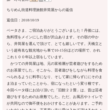
ちりめん街道料理旅館井筒屋からの返信
返信日：2018/10/19
ベータさま、ご宿泊ありがとうございました！丹後には、
魚料理をメインにした宿が沢山あります。その宿の中か
ら、井筒屋を選んで頂けて、とても嬉しいです。天橋立と
いう超有名な観光地から車で10-15分ほどの場所で、かれ
これ１００年以上宿をしています。
かつての井筒屋は地、元の富裕層が芸者遊びをするため
のお茶屋でした。そこから、芸者遊びをしながら料理を食
べられるように料亭になり、そして家に帰らずににそのま
ま泊まっていたことから、宿になったという変り種です。
今回ベータ様にお泊り頂いた「旧館２２畳」は、昔は芸者
遊びをするためのお座敷でした。ただ、お風呂やトイレで
が共同なので御不便をおかけすることがあります。ご予約