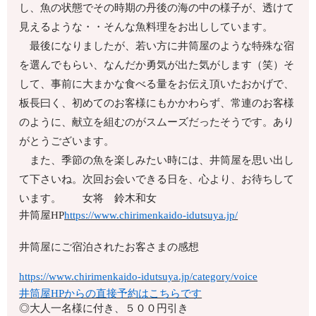
し、魚の状態でその時期の丹後の海の中の様子が、透けて
見えるような・・そんな魚料理をお出ししています。
最後になりましたが、若い方に井筒屋のような特殊な宿
を選んでもらい、なんだか勇気が出た気がします（笑）そ
して、事前に大まかな食べる量をお伝え頂いたおかげで、
板長曰く、初めてのお客様にもかかわらず、常連のお客様
のように、献立を組むのがスムーズだったそうです。あり
がとうございます。
また、季節の魚を楽しみたい時には、井筒屋を思い出し
て下さいね。次回お会いできる日を、心より、お待ちして
います。 女将 鈴木和女
井筒屋HP
https://www.chirimenkaido-idutsuya.jp/
井筒屋にご宿泊されたお客さまの感想
https://www.chirimenkaido-idutsuya.jp/category/voice
井筒屋HPからの直接予約はこちらです
◎大人一名様に付き、５００円引き