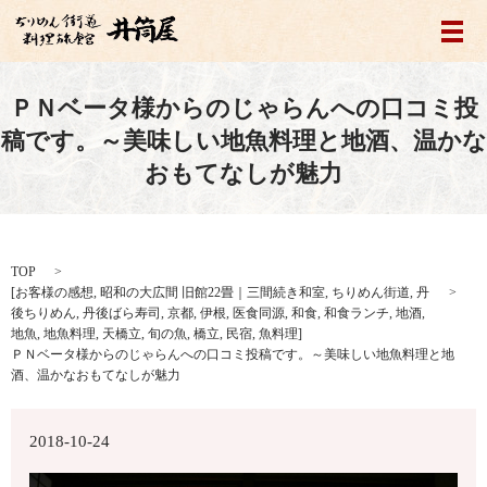
メ
ＰＮベータ様からのじゃらんへの口コミ投
稿です。～美味しい地魚料理と地酒、温かな
おもてなしが魅力
TOP
[
お客様の感想
,
昭和の大広間 旧館22畳｜三間続き和室
,
ちりめん街道
,
丹
後ちりめん
,
丹後ばら寿司
,
京都
,
伊根
,
医食同源
,
和食
,
和食ランチ
,
地酒
,
地魚
,
地魚料理
,
天橋立
,
旬の魚
,
橋立
,
民宿
,
魚料理
]
ＰＮベータ様からのじゃらんへの口コミ投稿です。～美味しい地魚料理と地
酒、温かなおもてなしが魅力
2018-10-24