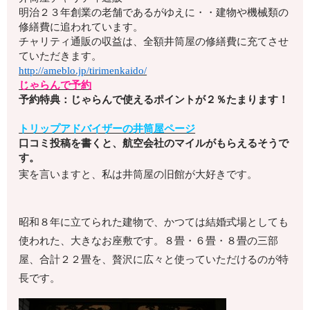
明治２３年創業の老舗であるがゆえに・・建物や機械類の
修繕費に追われています。
チャリティ通販の収益は、全額井筒屋の修繕費に充てさせ
ていただきます。
http://ameblo.jp/tirimenkaido/
じゃらんで予約
予約特典：じゃらんで使えるポイントが２％たまります！
トリップアドバイザーの井筒屋ページ
口コミ投稿を書くと、航空会社のマイルがもらえるそうで
す。
実を言いますと、私は井筒屋の旧館が大好きです。
昭和８年に立てられた建物で、かつては結婚式場としても
使われた、大きなお座敷です。８畳・６畳・８畳の三部
屋、合計２２畳を、贅沢に広々と使っていただけるのが特
長です。