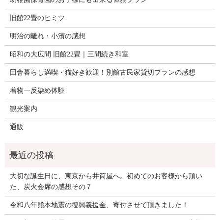
旧館22畳のヒミツ
明治の離れ・小濱の感想
昭和の大広間 旧館22畳｜三間続き和室
田舎暮らし満喫・猫好き歓迎！別館古民家貸切プランの感想
着物一反染め体験
観光案内
通販
大切な誕生日に、東京から井筒屋へ。初めてのお客様から頂い
た、炭火会席の感想その７
令和八年熊本地震の復興義援金、寄付させて頂きました！