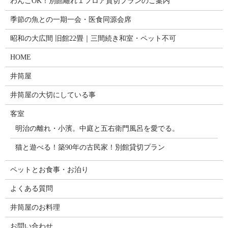
わんこOK！別館離れ１フロア貸切プランのご案内
季節の魚との一期一会・医食同源会席
昭和の大広間 旧館22畳｜三間続き和室・ペット不可
HOME
井筒屋
井筒屋の大切にしている事
客室
明治の離れ・小濱。中庭と五右衛門風呂を愛でる。
猫と遊べる！築90年の古民家！別館貸切プラン
ペットとお食事・お泊り
よくある質問
井筒屋のお料理
お問い合わせ