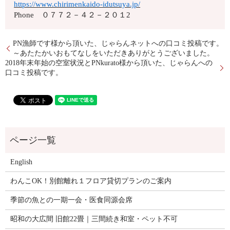
https://www.chirimenkaido-idutsuya.jp/
Phone ０７７２－４２－２０１2
PN漁師です様から頂いた、じゃらんネットへの口コミ投稿です。
～あたたかいおもてなしをいただきありがとうございました。
2018年末年始の空室状況とPNkurato様から頂いた、じゃらんへの
口コミ投稿です。
English
わんこOK！別館離れ１フロア貸切プランのご案内
季節の魚との一期一会・医食同源会席
昭和の大広間 旧館22畳｜三間続き和室・ペット不可