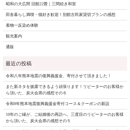
昭和の大広間 旧館22畳｜三間続き和室
田舎暮らし満喫・猫好き歓迎！別館古民家貸切プランの感想
着物一反染め体験
観光案内
通販
令和八年熊本地震の復興義援金、寄付させて頂きました！
また新ネタを披露できるよう頑張ります！リピーターのお客様か
ら頂いた、炭火会席の感想その６
令和8年熊本地震復興義援金寄付コース＆クーポンの新設
10年のご縁が、ご結婚後の再訪へ。三度目のリピーターのお客様
から頂いた、炭火会席の感想その５