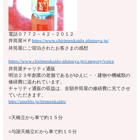
電話
０７７２－４２－２０１２
井筒屋ＨＰ
https://www.chirimenkaido-idutsuya.jp/
井筒屋にご宿泊されたお客さまの感想
https://www.chirimenkaido-idutsuya.jp/category/voice
井筒屋チャリティ通販
明治２３年創業の老舗であるがゆえに・・建物や機械類の
修繕費に追われています。
チャリティ通販の収益は、全額井筒屋の修繕費に充てさせ
ていただきます。
http://ameblo.jp/tirimenkaido/
○天橋立から車で約１５分
○与謝天橋立ICから車で約１０分