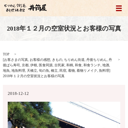
メ
2018年１２月の空室状況とお客様の写真
TOP
[
お客さまの写真
,
お客様の感想
,
きもの
,
ちりめん街道
,
丹後ちりめん
,
丹
後ばら寿司
,
京都
,
伊根
,
医食同源
,
古民家
,
和柄
,
和食
,
和食ランチ
,
地酒
,
地魚
,
地魚料理
,
天橋立
,
旬の魚
,
橋立
,
民宿
,
着物
,
着物リメイク
,
魚料理
]
2018年１２月の空室状況とお客様の写真
2018-12-12