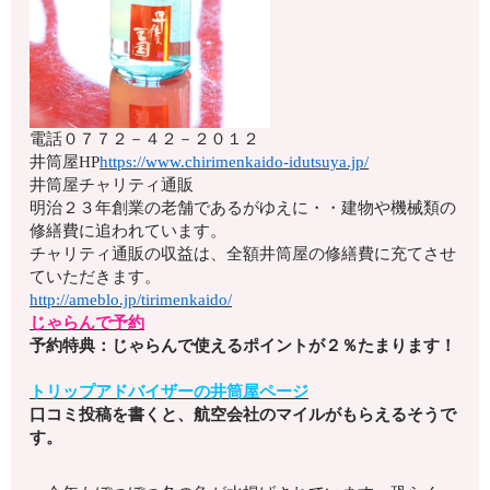
電話
０７７２－４２－２０１２
井筒屋HP
https://www.chirimenkaido-idutsuya.jp/
井筒屋チャリティ通販
明治２３年創業の老舗であるがゆえに・・建物や機械類の
修繕費に追われています。
チャリティ通販の収益は、全額井筒屋の修繕費に充てさせ
ていただきます。
http://ameblo.jp/tirimenkaido/
じゃらんで予約
予約特典：じゃらんで使えるポイントが２％たまります！
トリップアドバイザーの井筒屋ページ
口コミ投稿を書くと、航空会社のマイルがもらえるそうで
す。