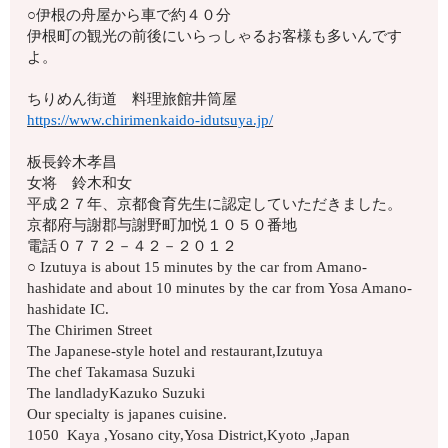
○伊根の舟屋から車で約４０分
伊根町の観光の前後にいらっしゃるお客様も多いんです
よ。
ちりめん街道 料理旅館井筒屋
https://www.chirimenkaido-idutsuya.jp/
板長鈴木孝昌
女将 鈴木和女
平成２７年、京都食育先生に認定していただきました。
京都府与謝郡与謝野町加悦１０５０番地
電話０７７２－４２－２０１２
○ Izutuya is about 15 minutes by the car from Amano-
hashidate and about 10 minutes by the car from Yosa Amano-
hashidate IC.
The Chirimen Street
The Japanese-style hotel and restaurant,Izutuya
The chef Takamasa Suzuki
The landladyKazuko Suzuki
Our specialty is japanes cuisine.
1050 Kaya ,Yosano city,Yosa District,Kyoto ,Japan