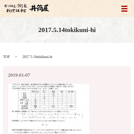
メ
2017.5.14tokikuni-hi
TOP
2017.5.14tokikuni-hi
2019-01-07