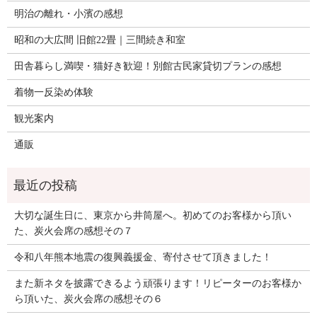
明治の離れ・小濱の感想
昭和の大広間 旧館22畳｜三間続き和室
田舎暮らし満喫・猫好き歓迎！別館古民家貸切プランの感想
着物一反染め体験
観光案内
通販
大切な誕生日に、東京から井筒屋へ。初めてのお客様から頂い
た、炭火会席の感想その７
令和八年熊本地震の復興義援金、寄付させて頂きました！
また新ネタを披露できるよう頑張ります！リピーターのお客様か
ら頂いた、炭火会席の感想その６