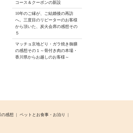
コース＆クーポンの新設
10年のご縁が、ご結婚後の再訪
へ。三度目のリピーターのお客様
から頂いた、炭火会席の感想その
５
マッチョ京地どり・ガラ焼き御膳
の感想その１～骨付き肉の本場・
香川県からお越しのお客様～
様の感想
ペットとお食事・お泊り