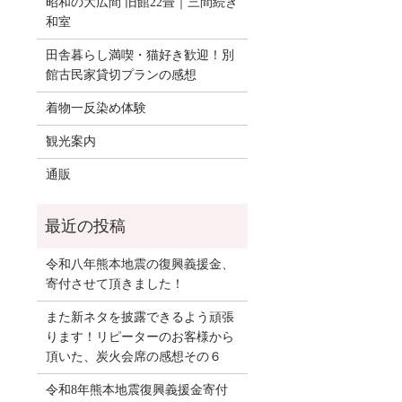
昭和の大広間 旧館22畳｜三間続き
和室
田舎暮らし満喫・猫好き歓迎！別
館古民家貸切プランの感想
着物一反染め体験
観光案内
通販
令和八年熊本地震の復興義援金、
寄付させて頂きました！
また新ネタを披露できるよう頑張
ります！リピーターのお客様から
頂いた、炭火会席の感想その６
令和8年熊本地震復興義援金寄付