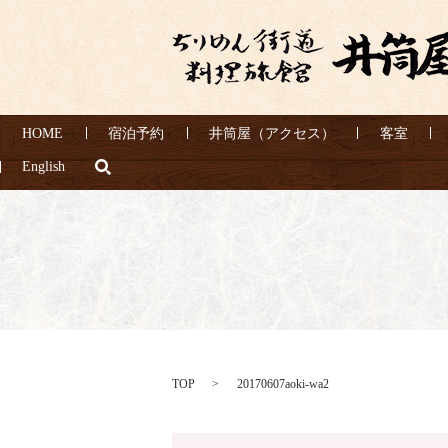
HOME
宿泊予約
井筒屋（アクセス）
客室
search
English
TOP
20170607aoki-wa2