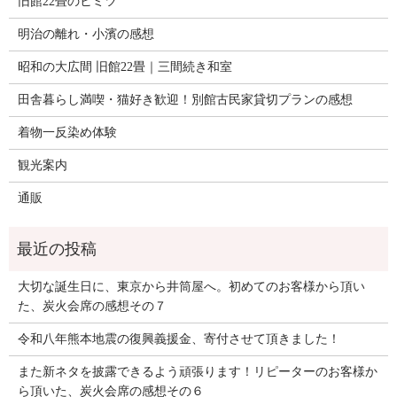
旧館22畳のヒミツ
明治の離れ・小濱の感想
昭和の大広間 旧館22畳｜三間続き和室
田舎暮らし満喫・猫好き歓迎！別館古民家貸切プランの感想
着物一反染め体験
観光案内
通販
大切な誕生日に、東京から井筒屋へ。初めてのお客様から頂い
た、炭火会席の感想その７
令和八年熊本地震の復興義援金、寄付させて頂きました！
また新ネタを披露できるよう頑張ります！リピーターのお客様か
ら頂いた、炭火会席の感想その６