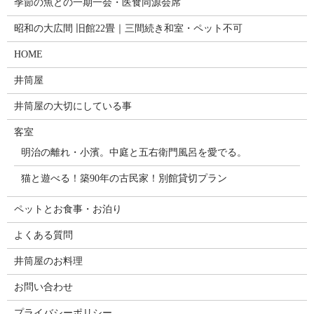
季節の魚との一期一会・医食同源会席
昭和の大広間 旧館22畳｜三間続き和室・ペット不可
HOME
井筒屋
井筒屋の大切にしている事
客室
明治の離れ・小濱。中庭と五右衛門風呂を愛でる。
猫と遊べる！築90年の古民家！別館貸切プラン
ペットとお食事・お泊り
よくある質問
井筒屋のお料理
お問い合わせ
プライバシーポリシー