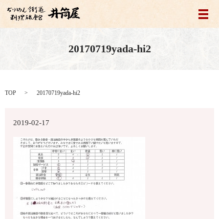
メ
20170719yada-hi2
TOP
20170719yada-hi2
2019-02-17