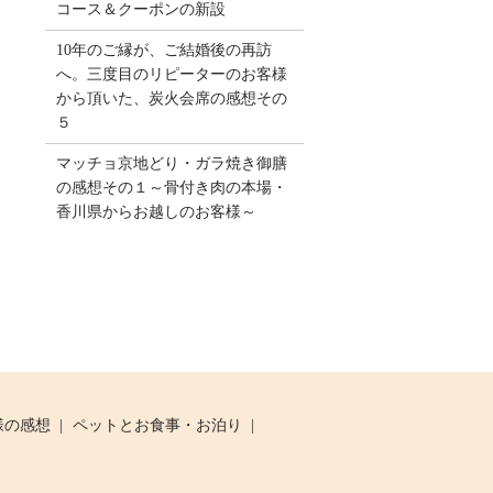
コース＆クーポンの新設
10年のご縁が、ご結婚後の再訪
へ。三度目のリピーターのお客様
から頂いた、炭火会席の感想その
５
マッチョ京地どり・ガラ焼き御膳
の感想その１～骨付き肉の本場・
香川県からお越しのお客様～
様の感想
ペットとお食事・お泊り