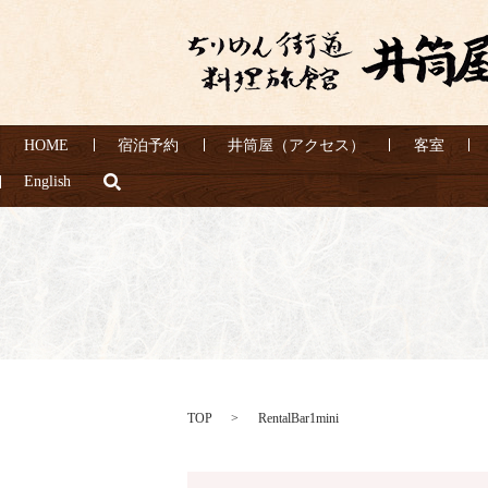
HOME
宿泊予約
井筒屋（アクセス）
客室
search
English
TOP
RentalBar1mini