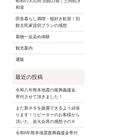
昭和の大広間 旧館22畳｜三間続き
和室
田舎暮らし満喫・猫好き歓迎！別
館古民家貸切プランの感想
着物一反染め体験
観光案内
通販
令和八年熊本地震の復興義援金、
寄付させて頂きました！
また新ネタを披露できるよう頑張
ります！リピーターのお客様から
頂いた、炭火会席の感想その６
令和8年熊本地震復興義援金寄付