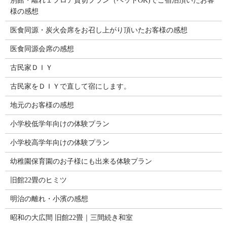
別館・離れ１フロア貸切プラン（ペットOK)でご宿泊頂いたお客
様の感想
医食同源・炭火会席をお召し上がり頂いたお客様の感想
医食同源会席の感想
古民家ＤＩＹ
古民家をＤＩＹで直して宿にします。
地元のお客様の感想
小学校低学年向けの体験プラン
小学校高学年向けの体験プラン
幼稚園保育園のお子様にも出来る体験プラン
旧館22畳のヒミツ
明治の離れ・小濱の感想
昭和の大広間 旧館22畳｜三間続き和室