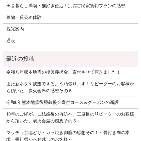
田舎暮らし満喫・猫好き歓迎！別館古民家貸切プランの感想
着物一反染め体験
観光案内
通販
令和八年熊本地震の復興義援金、寄付させて頂きました！
また新ネタを披露できるよう頑張ります！リピーターのお客様か
ら頂いた、炭火会席の感想その６
令和8年熊本地震復興義援金寄付コース＆クーポンの新設
10年のご縁が、ご結婚後の再訪へ。三度目のリピーターのお客様
から頂いた、炭火会席の感想その５
マッチョ京地どり・ガラ焼き御膳の感想その１～骨付き肉の本
場・香川県からお越しのお客様～