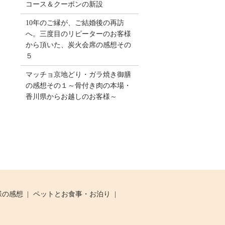
コース＆クーポンの新設
10年のご縁が、ご結婚後の再訪
へ。三度目のリピーターのお客様
から頂いた、炭火会席の感想その
５
マッチョ京地どり・ガラ焼き御膳
の感想その１～骨付き肉の本場・
香川県からお越しのお客様～
様の感想
ペットとお食事・お泊り