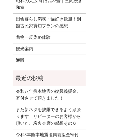
昭和の大広間 旧館22畳｜三間続き
和室
田舎暮らし満喫・猫好き歓迎！別
館古民家貸切プランの感想
着物一反染め体験
観光案内
通販
令和八年熊本地震の復興義援金、
寄付させて頂きました！
また新ネタを披露できるよう頑張
ります！リピーターのお客様から
頂いた、炭火会席の感想その６
令和8年熊本地震復興義援金寄付