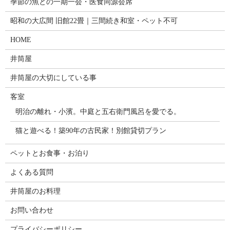
季節の魚との一期一会・医食同源会席
昭和の大広間 旧館22畳｜三間続き和室・ペット不可
HOME
井筒屋
井筒屋の大切にしている事
客室
明治の離れ・小濱。中庭と五右衛門風呂を愛でる。
猫と遊べる！築90年の古民家！別館貸切プラン
ペットとお食事・お泊り
よくある質問
井筒屋のお料理
お問い合わせ
プライバシーポリシー