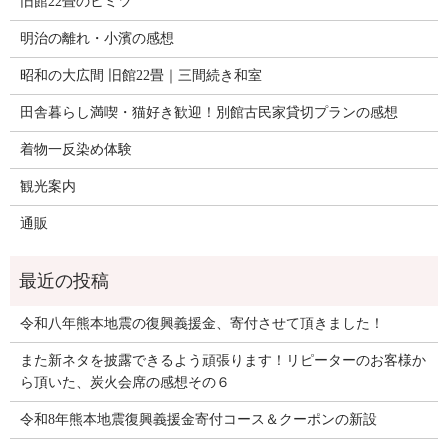
旧館22畳のヒミツ
明治の離れ・小濱の感想
昭和の大広間 旧館22畳｜三間続き和室
田舎暮らし満喫・猫好き歓迎！別館古民家貸切プランの感想
着物一反染め体験
観光案内
通販
令和八年熊本地震の復興義援金、寄付させて頂きました！
また新ネタを披露できるよう頑張ります！リピーターのお客様か
ら頂いた、炭火会席の感想その６
令和8年熊本地震復興義援金寄付コース＆クーポンの新設