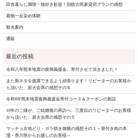
田舎暮らし満喫・猫好き歓迎！別館古民家貸切プランの感想
着物一反染め体験
観光案内
通販
令和八年熊本地震の復興義援金、寄付させて頂きました！
また新ネタを披露できるよう頑張ります！リピーターのお客様か
ら頂いた、炭火会席の感想その６
令和8年熊本地震復興義援金寄付コース＆クーポンの新設
10年のご縁が、ご結婚後の再訪へ。三度目のリピーターのお客様
から頂いた、炭火会席の感想その５
マッチョ京地どり・ガラ焼き御膳の感想その１～骨付き肉の本
場・香川県からお越しのお客様～