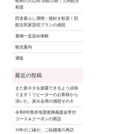
昭和の大広間 旧館22畳｜三間続き
和室
田舎暮らし満喫・猫好き歓迎！別
館古民家貸切プランの感想
着物一反染め体験
観光案内
通販
また新ネタを披露できるよう頑張
ります！リピーターのお客様から
頂いた、炭火会席の感想その６
令和8年熊本地震復興義援金寄付
コース＆クーポンの新設
10年のご縁が、ご結婚後の再訪