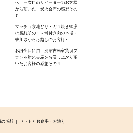
へ。三度目のリピーターのお客様
から頂いた、炭火会席の感想その
５
マッチョ京地どり・ガラ焼き御膳
の感想その１～骨付き肉の本場・
香川県からお越しのお客様～
お誕生日に猫！別館古民家貸切プ
ラン＆炭火会席をお召し上がり頂
いたお客様の感想その４
様の感想
ペットとお食事・お泊り