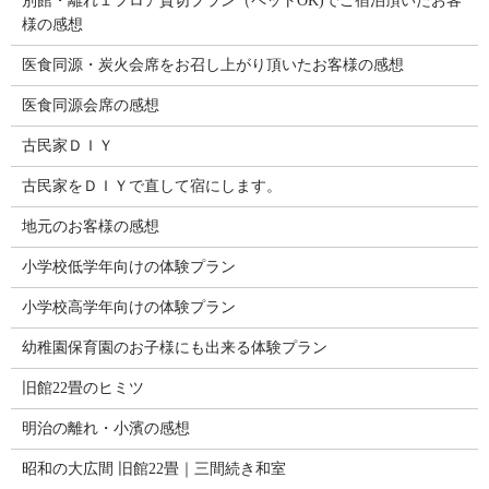
別館・離れ１フロア貸切プラン（ペットOK)でご宿泊頂いたお客
様の感想
医食同源・炭火会席をお召し上がり頂いたお客様の感想
医食同源会席の感想
古民家ＤＩＹ
古民家をＤＩＹで直して宿にします。
地元のお客様の感想
小学校低学年向けの体験プラン
小学校高学年向けの体験プラン
幼稚園保育園のお子様にも出来る体験プラン
旧館22畳のヒミツ
明治の離れ・小濱の感想
昭和の大広間 旧館22畳｜三間続き和室