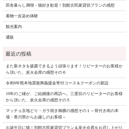
田舎暮らし満喫・猫好き歓迎！別館古民家貸切プランの感想
着物一反染め体験
観光案内
通販
また新ネタを披露できるよう頑張ります！リピーターのお客様か
ら頂いた、炭火会席の感想その６
令和8年熊本地震復興義援金寄付コース＆クーポンの新設
10年のご縁が、ご結婚後の再訪へ。三度目のリピーターのお客様
から頂いた、炭火会席の感想その５
マッチョ京地どり・ガラ焼き御膳の感想その１～骨付き肉の本
場・香川県からお越しのお客様～
お誕生日に猫！別館古民家貸切プラン＆炭火会席をお召し上がり