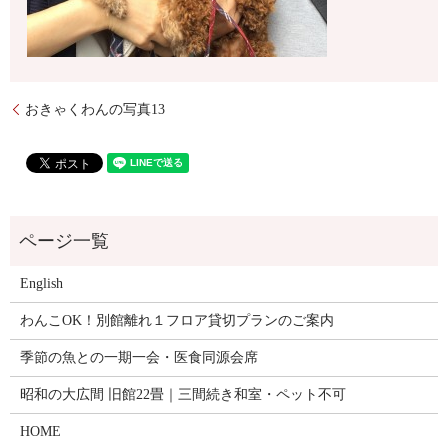
おきゃくわんの写真13
English
わんこOK！別館離れ１フロア貸切プランのご案内
季節の魚との一期一会・医食同源会席
昭和の大広間 旧館22畳｜三間続き和室・ペット不可
HOME