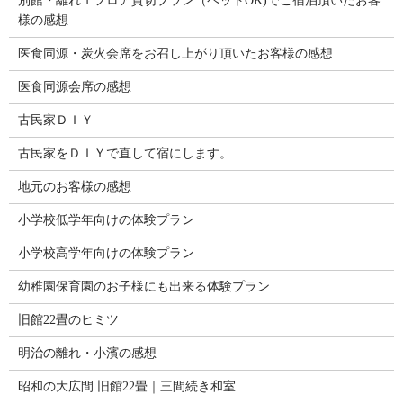
別館・離れ１フロア貸切プラン（ペットOK)でご宿泊頂いたお客
様の感想
医食同源・炭火会席をお召し上がり頂いたお客様の感想
医食同源会席の感想
古民家ＤＩＹ
古民家をＤＩＹで直して宿にします。
地元のお客様の感想
小学校低学年向けの体験プラン
小学校高学年向けの体験プラン
幼稚園保育園のお子様にも出来る体験プラン
旧館22畳のヒミツ
明治の離れ・小濱の感想
昭和の大広間 旧館22畳｜三間続き和室