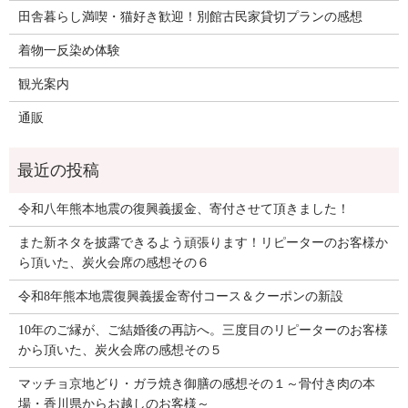
田舎暮らし満喫・猫好き歓迎！別館古民家貸切プランの感想
着物一反染め体験
観光案内
通販
令和八年熊本地震の復興義援金、寄付させて頂きました！
また新ネタを披露できるよう頑張ります！リピーターのお客様か
ら頂いた、炭火会席の感想その６
令和8年熊本地震復興義援金寄付コース＆クーポンの新設
10年のご縁が、ご結婚後の再訪へ。三度目のリピーターのお客様
から頂いた、炭火会席の感想その５
マッチョ京地どり・ガラ焼き御膳の感想その１～骨付き肉の本
場・香川県からお越しのお客様～