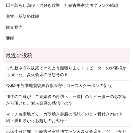
田舎暮らし満喫・猫好き歓迎！別館古民家貸切プランの感想
着物一反染め体験
観光案内
通販
また新ネタを披露できるよう頑張ります！リピーターのお客様か
ら頂いた、炭火会席の感想その６
令和8年熊本地震復興義援金寄付コース＆クーポンの新設
10年のご縁が、ご結婚後の再訪へ。三度目のリピーターのお客様
から頂いた、炭火会席の感想その５
マッチョ京地どり・ガラ焼き御膳の感想その１～骨付き肉の本
場・香川県からお越しのお客様～
お誕生日に猫！別館古民家貸切プラン＆炭火会席をお召し上がり