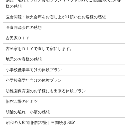
別館・離れ１フロア貸切プラン（ペットOK)でご宿泊頂いたお客
様の感想
医食同源・炭火会席をお召し上がり頂いたお客様の感想
医食同源会席の感想
古民家ＤＩＹ
古民家をＤＩＹで直して宿にします。
地元のお客様の感想
小学校低学年向けの体験プラン
小学校高学年向けの体験プラン
幼稚園保育園のお子様にも出来る体験プラン
旧館22畳のヒミツ
明治の離れ・小濱の感想
昭和の大広間 旧館22畳｜三間続き和室