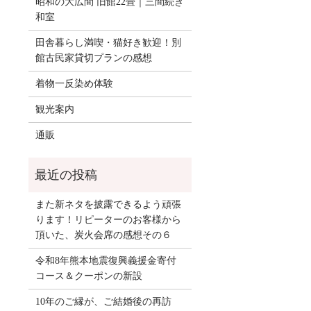
昭和の大広間 旧館22畳｜三間続き
和室
田舎暮らし満喫・猫好き歓迎！別
館古民家貸切プランの感想
着物一反染め体験
観光案内
通販
また新ネタを披露できるよう頑張
ります！リピーターのお客様から
頂いた、炭火会席の感想その６
令和8年熊本地震復興義援金寄付
コース＆クーポンの新設
10年のご縁が、ご結婚後の再訪