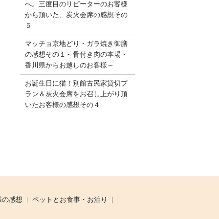
へ。三度目のリピーターのお客様
から頂いた、炭火会席の感想その
５
マッチョ京地どり・ガラ焼き御膳
の感想その１～骨付き肉の本場・
香川県からお越しのお客様～
お誕生日に猫！別館古民家貸切プ
ラン＆炭火会席をお召し上がり頂
いたお客様の感想その４
様の感想
ペットとお食事・お泊り