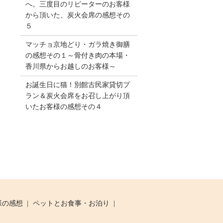
へ。三度目のリピーターのお客様
から頂いた、炭火会席の感想その
５
マッチョ京地どり・ガラ焼き御膳
の感想その１～骨付き肉の本場・
香川県からお越しのお客様～
お誕生日に猫！別館古民家貸切プ
ラン＆炭火会席をお召し上がり頂
いたお客様の感想その４
様の感想
ペットとお食事・お泊り