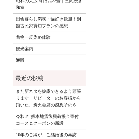
昭和の大広間 旧館22畳｜三間続き
和室
田舎暮らし満喫・猫好き歓迎！別
館古民家貸切プランの感想
着物一反染め体験
観光案内
通販
また新ネタを披露できるよう頑張
ります！リピーターのお客様から
頂いた、炭火会席の感想その６
令和8年熊本地震復興義援金寄付
コース＆クーポンの新設
10年のご縁が、ご結婚後の再訪