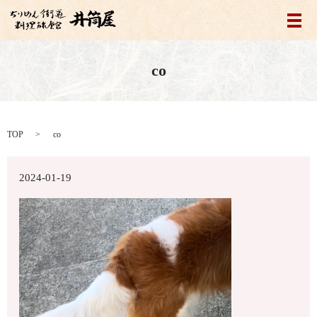
メ
co
TOP
co
2024-01-19