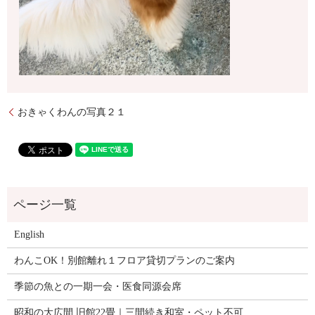
おきゃくわんの写真２１
English
わんこOK！別館離れ１フロア貸切プランのご案内
季節の魚との一期一会・医食同源会席
昭和の大広間 旧館22畳｜三間続き和室・ペット不可