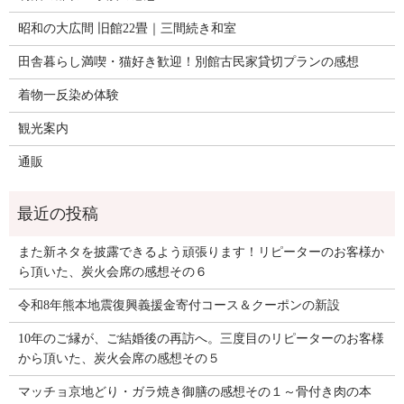
昭和の大広間 旧館22畳｜三間続き和室
田舎暮らし満喫・猫好き歓迎！別館古民家貸切プランの感想
着物一反染め体験
観光案内
通販
また新ネタを披露できるよう頑張ります！リピーターのお客様か
ら頂いた、炭火会席の感想その６
令和8年熊本地震復興義援金寄付コース＆クーポンの新設
10年のご縁が、ご結婚後の再訪へ。三度目のリピーターのお客様
から頂いた、炭火会席の感想その５
マッチョ京地どり・ガラ焼き御膳の感想その１～骨付き肉の本