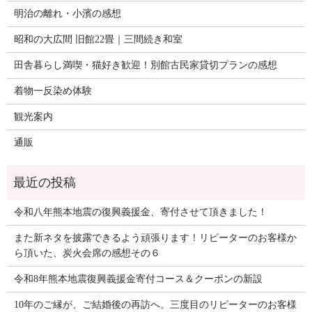
明治の離れ・小濱の感想
昭和の大広間 旧館22畳｜三間続き和室
田舎暮らし満喫・猫好き歓迎！別館古民家貸切プランの感想
着物一反染め体験
観光案内
通販
令和八年熊本地震の復興義援金、寄付させて頂きました！
また新ネタを披露できるよう頑張ります！リピーターのお客様か
ら頂いた、炭火会席の感想その６
令和8年熊本地震復興義援金寄付コース＆クーポンの新設
10年のご縁が、ご結婚後の再訪へ。三度目のリピーターのお客様