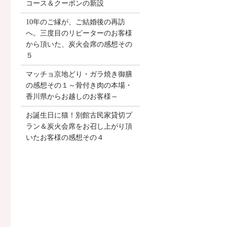
コース＆クーポンの新設
10年のご縁が、ご結婚後の再訪
へ。三度目のリピーターのお客様
から頂いた、炭火会席の感想その
５
マッチョ京地どり・ガラ焼き御膳
の感想その１～骨付き肉の本場・
香川県からお越しのお客様～
お誕生日に猫！別館古民家貸切プ
ラン＆炭火会席をお召し上がり頂
いたお客様の感想その４