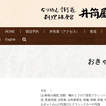
HOME
宿泊予約
井筒屋（アクセス）
客室
search
English
おき
TOP
[
お客様の感想
,
別館・離れ１フロア貸切プラン（ペ
室
,
医食同源
,
古民家
,
古民家再生
,
和服
,
和柄
,
和食
,
おきゃくわんの写真22とクラシックカーの写真