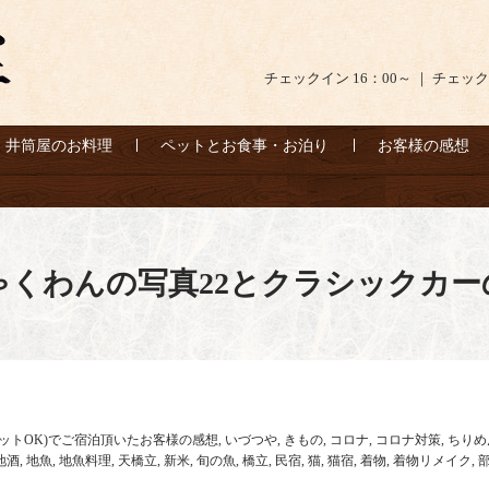
チェックイン 16：00～ ｜ チェック
井筒屋のお料理
ペットとお食事・お泊り
お客様の感想
ゃくわんの写真22とクラシックカー
ットOK)でご宿泊頂いたお客様の感想
,
いづつや
,
きもの
,
コロナ
,
コロナ対策
,
ちりめ
地酒
,
地魚
,
地魚料理
,
天橋立
,
新米
,
旬の魚
,
橋立
,
民宿
,
猫
,
猫宿
,
着物
,
着物リメイク
,