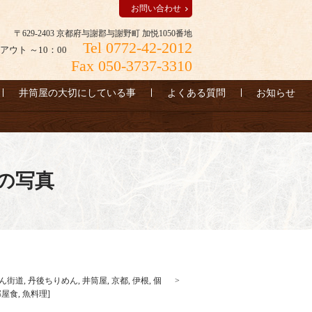
お問い合わせ
〒629-2403 京都府与謝郡与謝野町 加悦1050番地
Tel 0772-42-2012
アウト ～10：00
Fax 050-3737-3310
井筒屋の大切にしている事
よくある質問
お知らせ
の写真
ん街道
,
丹後ちりめん
,
井筒屋
,
京都
,
伊根
,
個
部屋食
,
魚料理
]