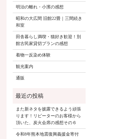
明治の離れ・小濱の感想
昭和の大広間 旧館22畳｜三間続き
和室
田舎暮らし満喫・猫好き歓迎！別
館古民家貸切プランの感想
着物一反染め体験
観光案内
通販
また新ネタを披露できるよう頑張
ります！リピーターのお客様から
頂いた、炭火会席の感想その６
令和8年熊本地震復興義援金寄付