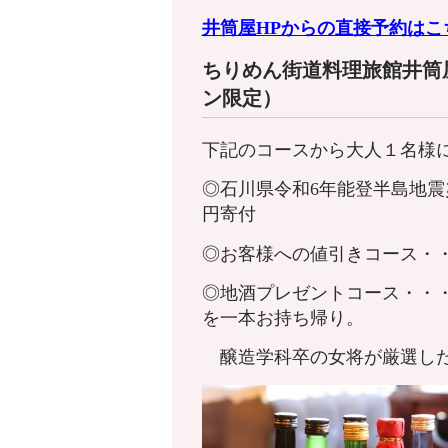
井筒屋HPからの直接予約はこ
ちりめん街道料理旅館井筒
ン限定）
下記のコースから大人１名様
◎
石川県令和6年能登半島地震
円寄付
◎お客様への値引きコース・・
◎地酒プレゼントコース・・
を一本お持ち帰り。
醸造学科卒の女将が厳選した