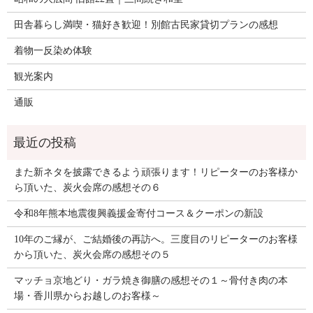
田舎暮らし満喫・猫好き歓迎！別館古民家貸切プランの感想
着物一反染め体験
観光案内
通販
また新ネタを披露できるよう頑張ります！リピーターのお客様か
ら頂いた、炭火会席の感想その６
令和8年熊本地震復興義援金寄付コース＆クーポンの新設
10年のご縁が、ご結婚後の再訪へ。三度目のリピーターのお客様
から頂いた、炭火会席の感想その５
マッチョ京地どり・ガラ焼き御膳の感想その１～骨付き肉の本
場・香川県からお越しのお客様～