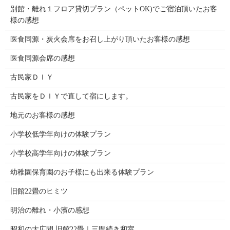
別館・離れ１フロア貸切プラン（ペットOK)でご宿泊頂いたお客
様の感想
医食同源・炭火会席をお召し上がり頂いたお客様の感想
医食同源会席の感想
古民家ＤＩＹ
古民家をＤＩＹで直して宿にします。
地元のお客様の感想
小学校低学年向けの体験プラン
小学校高学年向けの体験プラン
幼稚園保育園のお子様にも出来る体験プラン
旧館22畳のヒミツ
明治の離れ・小濱の感想
昭和の大広間 旧館22畳｜三間続き和室