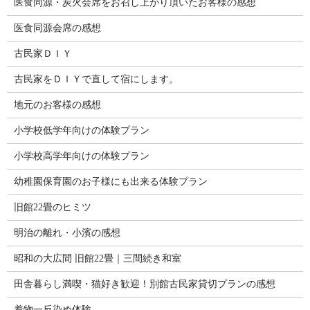
医食同源・炭火会席をお召し上がり頂いたお客様の感想
医食同源会席の感想
古民家ＤＩＹ
古民家をＤＩＹで直して宿にします。
地元のお客様の感想
小学校低学年向けの体験プラン
小学校高学年向けの体験プラン
幼稚園保育園のお子様にも出来る体験プラン
旧館22畳のヒミツ
明治の離れ・小濱の感想
昭和の大広間 旧館22畳｜三間続き和室
田舎暮らし満喫・猫好き歓迎！別館古民家貸切プランの感想
着物一反染め体験