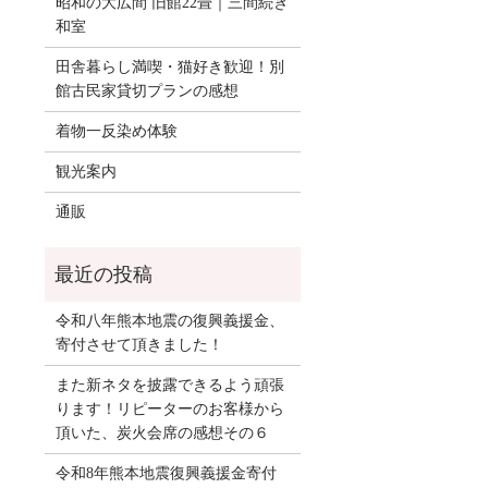
昭和の大広間 旧館22畳｜三間続き
和室
田舎暮らし満喫・猫好き歓迎！別
館古民家貸切プランの感想
着物一反染め体験
観光案内
通販
令和八年熊本地震の復興義援金、
寄付させて頂きました！
また新ネタを披露できるよう頑張
ります！リピーターのお客様から
頂いた、炭火会席の感想その６
令和8年熊本地震復興義援金寄付