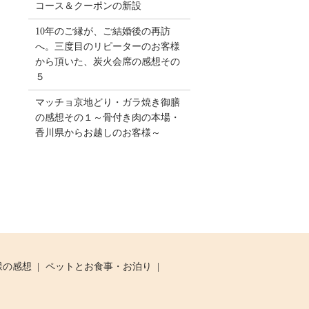
コース＆クーポンの新設
10年のご縁が、ご結婚後の再訪
へ。三度目のリピーターのお客様
から頂いた、炭火会席の感想その
５
マッチョ京地どり・ガラ焼き御膳
の感想その１～骨付き肉の本場・
香川県からお越しのお客様～
様の感想
ペットとお食事・お泊り